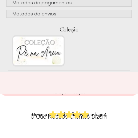
Metodos de pagamentos
Metodos de envios
Coleção
CLIQUE AQUI
Deixe a sua avaliação (Faça o login)
O Que Nossos Clientes Dizem