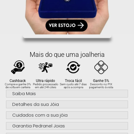
Mais do que uma joalheria
Cashback
Ultra rápido
Troca fácil
Ganhe 5%
Compre e ganhe 3%
Pedido processado
Sem custo até 7 dias
Desconto no PIX
de volta em carteira
em até 24h úteis
após a compra
pagamento à vista
Saiba Mais
Detalhes da sua Jóia
Cuidados com a sua jóia
Garantia Pedranel Joias