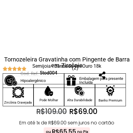
Tornozeleira Gravatinha com Pingente de Barra
em Zircônia
Semijoia - Banhado em Ouro 18k
(2)
5tod004
Cod. Ref:
Embalagem para presente
Hipoalergênico
Incluída
Pode Molhar
Alta Durabilidade
Banho Premium
Zircônia Cravejada
R$
109.00
R$
69.00
Em até 1x de
R$
69.00
sem juros no cartão
R$
65.55
ou
no Pix