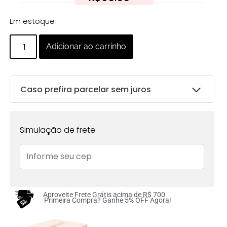
Em estoque
Adicionar ao carrinho
Caso prefira parcelar sem juros
Parcelas:
Simulação de frete
1x de
R$
69.00
sem
R$
69.00
juros no cartão
Aproveite Frete Grátis acima de R$ 700
Primeira Compra? Ganhe 5% OFF Agora!