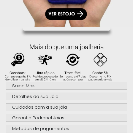
Mais do que uma joalheria
Cashback
Ultra rápido
Troca fácil
Ganhe 5%
Compre e ganhe 3%
Pedido processado
Sem custo até 7 dias
Desconto no PIX
de volta em carteira
em até 24h úteis
após a compra
pagamento à vista
Saiba Mais
Detalhes da sua Jóia
Cuidados com a sua jóia
Garantia Pedranel Joias
Metodos de pagamentos