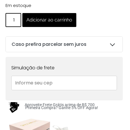
Em estoque
Adicionar ao carrinho
Caso prefira parcelar sem juros
Parcelas:
Simulação de frete
1x de
R$
185.00
sem
R$
185.00
juros no cartão
2x de
R$
92.50
sem
R$
185.00
juros no cartão
Aproveite Frete Grátis acima de R$ 700
Primeira Compra? Ganhe 5% OFF Agora!
3x de
R$
61.67
sem
R$
185.01
juros no cartão