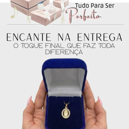
4x de
R$
46.25
sem
R$
185.00
juros no cartão
5x de
R$
37.00
sem
R$
185.00
juros no cartão