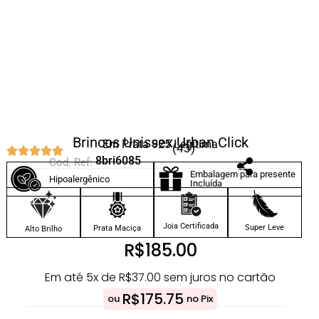
Brincos Unissex Urban Click
Em Prata 925 Legítima
(43)
8bri6085
Cod. Ref:
Embalagem para presente
Hipoalergênico
Incluída
Joia Certificada
Super Leve
Prata Maciça
Alto Brilho
R$
185.00
Em até 5x de
R$
37.00
sem juros no cartão
R$
175.75
ou
no Pix