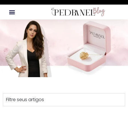
Sugestões De Presentes
Filtre seus artigos