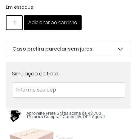
Em estoque
Adicionar ao carrinho
Caso prefira parcelar sem juros
Parcelas:
Simulação de frete
1x de
R$
222.00
sem
R$
222.00
juros no cartão
2x de
R$
111.00
sem
R$
222.00
juros no cartão
Aproveite Frete Grátis acima de R$ 700
Primeira Compra? Ganhe 5% OFF Agora!
3x de
R$
74.00
sem
R$
222.00
juros no cartão