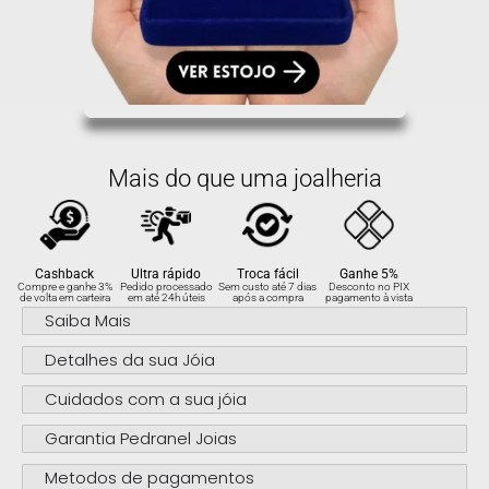
Mais do que uma joalheria
Cashback
Ultra rápido
Troca fácil
Ganhe 5%
Compre e ganhe 3%
Pedido processado
Sem custo até 7 dias
Desconto no PIX
de volta em carteira
em até 24h úteis
após a compra
pagamento à vista
Saiba Mais
Detalhes da sua Jóia
Cuidados com a sua jóia
Garantia Pedranel Joias
Metodos de pagamentos