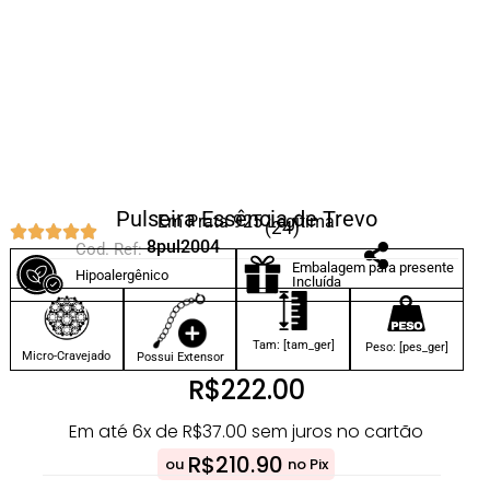
Pulseira Essência de Trevo
Em Prata 925 Legítima
(24)
8pul2004
Cod. Ref:
Embalagem para presente
Hipoalergênico
Incluída
Tam: [tam_ger]
Peso: [pes_ger]
Micro-Cravejado
Possui Extensor
R$
222.00
Em até 6x de
R$
37.00
sem juros no cartão
R$
210.90
ou
no Pix