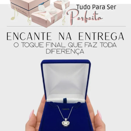
4x de
R$
55.50
sem
R$
222.00
juros no cartão
5x de
R$
44.40
sem
R$
222.00
juros no cartão
6x de
R$
37.00
sem
R$
222.00
juros no cartão