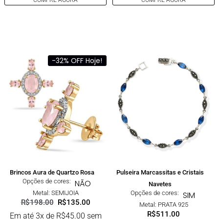
COMPRE AGORA
COMPRE AGORA
-32% OFF Hoje!
Brincos Aura de Quartzo Rosa
Pulseira Marcassitas e Cristais
Opções de cores:
NÃO
Navetes
Metal: SEMIJOIA
Opções de cores:
SIM
R$
198.00
R$
135.00
Metal: PRATA 925
R$
511.00
Em até 3x de
R$
45.00
sem