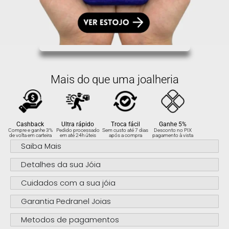
Mais do que uma joalheria
Cashback
Ultra rápido
Troca fácil
Ganhe 5%
Compre e ganhe 3%
Pedido processado
Sem custo até 7 dias
Desconto no PIX
de volta em carteira
em até 24h úteis
após a compra
pagamento à vista
Saiba Mais
Detalhes da sua Jóia
Cuidados com a sua jóia
Garantia Pedranel Joias
Metodos de pagamentos