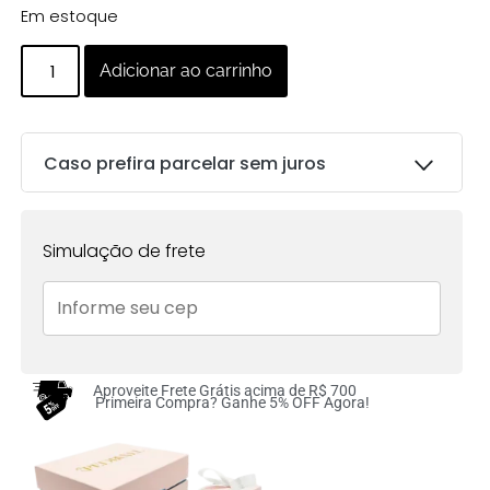
Em estoque
Adicionar ao carrinho
Caso prefira parcelar sem juros
Parcelas:
Simulação de frete
1x de
R$
81.00
sem
R$
81.00
juros no cartão
2x de
R$
40.50
sem
R$
81.00
juros no cartão
Aproveite Frete Grátis acima de R$ 700
Primeira Compra? Ganhe 5% OFF Agora!