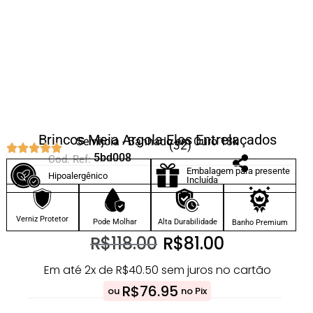
Brincos Meia Argola Elos Entrelaçados
Semijoia - Banhado em Ouro 18k
(32)
5bd008
Cod. Ref:
Embalagem para presente
Hipoalergênico
Incluída
Verniz Protetor
Pode Molhar
Alta Durabilidade
Banho Premium
R$
118.00
R$
81.00
Em até 2x de
R$
40.50
sem juros no cartão
R$
76.95
ou
no Pix