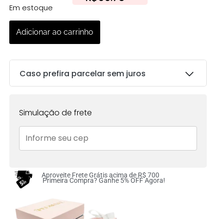
Em estoque
Adicionar ao carrinho
Caso prefira parcelar sem juros
Parcelas:
Simulação de frete
1x de
R$
105.00
sem
R$
105.00
juros no cartão
2x de
R$
52.50
sem
R$
105.00
juros no cartão
Aproveite Frete Grátis acima de R$ 700
Primeira Compra? Ganhe 5% OFF Agora!
3x de
R$
35.00
sem
R$
105.00
juros no cartão