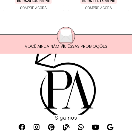
ou
R$
201.40
no Pix
ou
R$
111.15
no Pix
COMPRE AGORA
COMPRE AGORA
VOCÊ AINDA NÃO VIU ESSAS PROMOÇÕES
Siga-nos