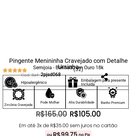
Pingente Menininha Cravejado com Detalhe
Ursinho
Semijoia - Banhado em Ouro 18k
(32)
2pjsd068
Cod. Ref:
Embalagem para presente
Hipoalergênico
Incluída
Pode Molhar
Alta Durabilidade
Banho Premium
Zircônia Cravejada
R$
165.00
R$
105.00
Em até 3x de
R$
35.00
sem juros no cartão
R$
99.75
ou
no Pix