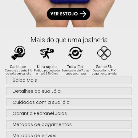
Mais do que uma joalheria
Cashback
Ultra rápido
Troca fácil
Ganhe 5%
Compre e ganhe 3%
Pedido processado
Sem custo até 7 dias
Desconto no PIX
de volta em carteira
em até 24h úteis
após a compra
pagamento à vista
Saiba Mais
Detalhes da sua Jóia
Cuidados com a sua jóia
Garantia Pedranel Joias
Metodos de pagamentos
Metodos de envios