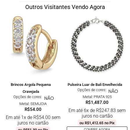
Outros Visitantes Vendo Agora
Brincos Argola Pequena
Pulseira Luar de Bali Envelhecida
Opções de cores:
NÃO
Cravejada
Opções de cores:
Metal: PRATA 925
NÃO
R$
1,487.00
Metal: SEMIJOIA
R$
54.00
Em até 6x de
R$
247.83
sem
juros no cartão
Em até 1x de
R$
54.00
sem
juros no cartão
ou
R$
1,412.65
no Pix
ou
R$
51.30
no Pix
COMPRE AGORA