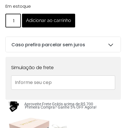
Em estoque
Adicionar ao carrinho
Caso prefira parcelar sem juros
Parcelas:
Simulação de frete
1x de
R$
101.00
sem
R$
101.00
juros no cartão
2x de
R$
50.50
sem
R$
101.00
juros no cartão
Aproveite Frete Grátis acima de R$ 700
Primeira Compra? Ganhe 5% OFF Agora!