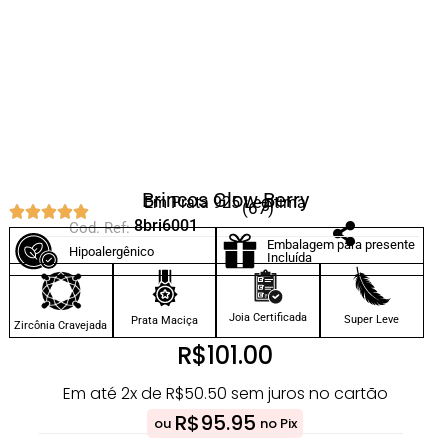
Brincos Glow Berry
Em Prata 925 Legítima
(67)
8bri6001
Cod. Ref:
Embalagem para presente
Hipoalergênico
Incluída
Joia Certificada
Super Leve
Prata Maciça
Zircônia Cravejada
R$
101.00
Em até 2x de
R$
50.50
sem juros no cartão
R$
95.95
ou
no Pix