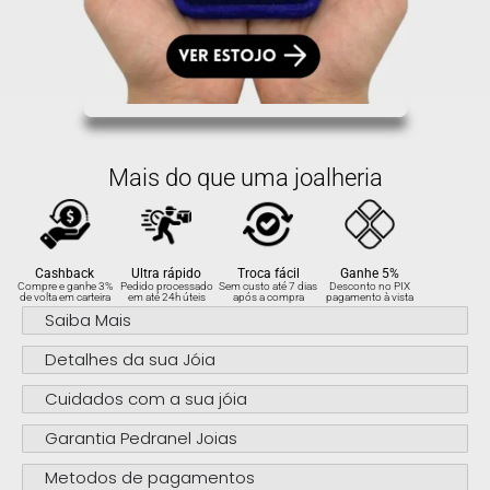
Mais do que uma joalheria
Cashback
Ultra rápido
Troca fácil
Ganhe 5%
Compre e ganhe 3%
Pedido processado
Sem custo até 7 dias
Desconto no PIX
de volta em carteira
em até 24h úteis
após a compra
pagamento à vista
Saiba Mais
Detalhes da sua Jóia
Cuidados com a sua jóia
Garantia Pedranel Joias
Metodos de pagamentos