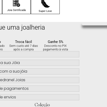
4x de
R$
37.00
sem
juros no cartão
Joia Certificada
Super Leve
ue uma joalheria
o
Troca fácil
Ganhe 5%
ado
Sem custo até 7 dias
Desconto no PIX
eis
após a compra
pagamento à vista
s
a sua Jóia
com a sua jóia
edranel Joias
de pagamentos
e envios
Coleção