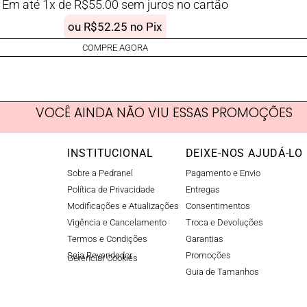
Em até 1x de
R$
55.00
sem juros no cartão
ou
R$
52.25
no Pix
COMPRE AGORA
VOCÊ AINDA NÃO VIU ESSAS PROMOÇÕES
INSTITUCIONAL
DEIXE-NOS AJUDÁ-LO
Sobre a Pedranel
Pagamento e Envio
Política de Privacidade
Entregas
Modificações e Atualizações
Consentimentos
Vigência e Cancelamento
Troca e Devoluções
Termos e Condições
Garantias
Seja Revendedor
Promoções
Gerenciar Cookies​
Guia de Tamanhos