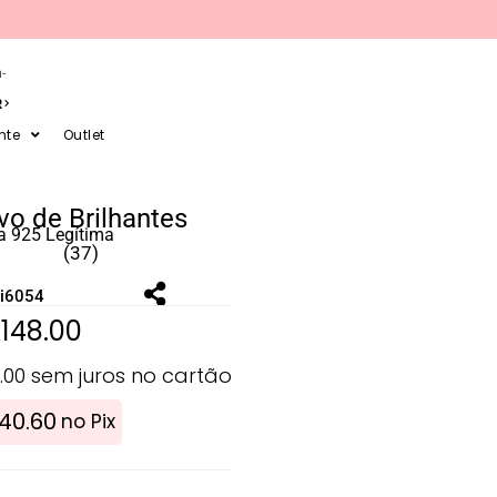
-
R
nte
Outlet
vo de Brilhantes
a 925 Legítima
(37)
ri6054
$
148.00
.00
sem juros no cartão
140.60
no Pix