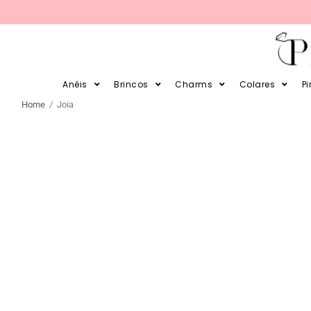
PARCELE SUAS COMPRAS EM 12X 
Anéis
Brincos
Charms
Colares
P
Home
/ Joia