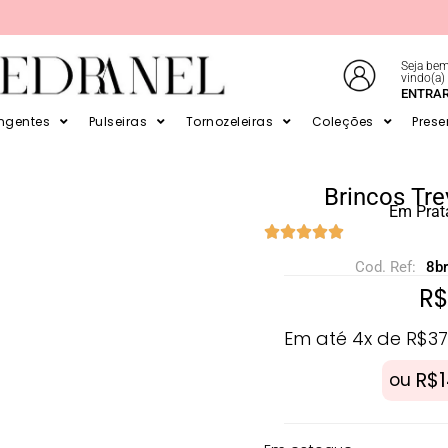
Seja bem
vindo(a)
E EM ATÉ 6X SEM JUROS NO CARTÃO
ENTRA
ingentes
Pulseiras
Tornozeleiras
Coleções
Prese
Brincos Tre
Em Prat
Cod. Ref:
8b
R
Em até 4x de
R$
37
R$
ou