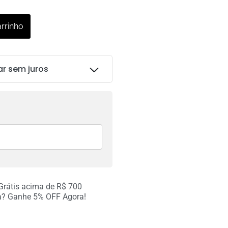
arrinho
ar sem juros
R$
148.00
R$
148.00
 Grátis acima de R$ 700
R$
147.99
a? Ganhe 5% OFF Agora!