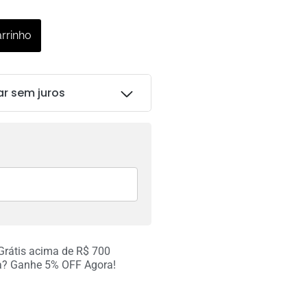
arrinho
ar sem juros
R$
89.00
R$
89.00
 Grátis acima de R$ 700
a? Ganhe 5% OFF Agora!