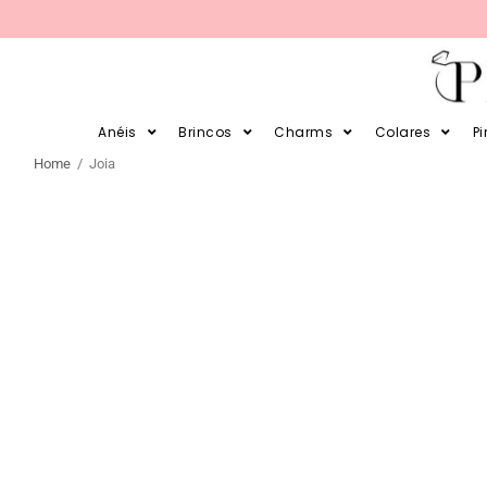
PARCELE SUAS COMPRAS EM 12X 
Anéis
Brincos
Charms
Colares
P
Home
/ Joia