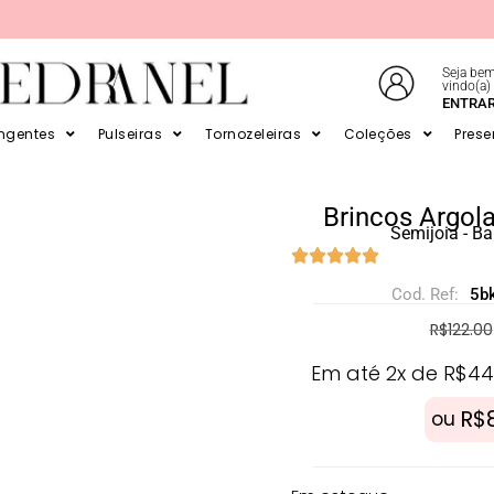
Seja bem
vindo(a)
E EM ATÉ 6X SEM JUROS NO CARTÃO
ENTRA
ingentes
Pulseiras
Tornozeleiras
Coleções
Prese
Brincos Argola
Semijoia - B
Cod. Ref:
5b
R$
122.00
Em até 2x de
R$
44
R$
ou