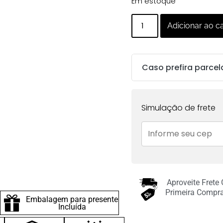
Em estoque
Adicionar ao c
Caso prefira parcel
Parcelas:
Simulação de frete
1x de
R$
89.00
sem
juros no cartão
2x de
R$
44.50
sem
juros no cartão
Aproveite Frete
Primeira Compr
Embalagem para presente
Incluída