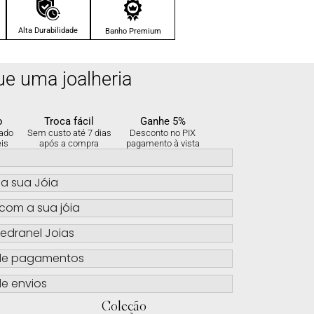
Alta Durabilidade
Banho Premium
ue uma joalheria
o
Troca fácil
Ganhe 5%
ado
Sem custo até 7 dias
Desconto no PIX
eis
após a compra
pagamento à vista
s
a sua Jóia
com a sua jóia
edranel Joias
de pagamentos
e envios
Coleção