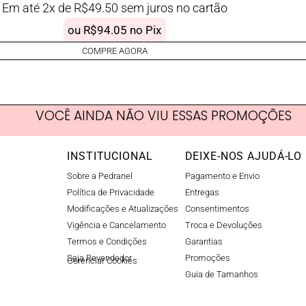
Em até 2x de
R$
49.50
sem juros no cartão
ou
R$
94.05
no Pix
COMPRE AGORA
VOCÊ AINDA NÃO VIU ESSAS PROMOÇÕES
INSTITUCIONAL
DEIXE-NOS AJUDÁ-LO
Sobre a Pedranel
Pagamento e Envio
Política de Privacidade
Entregas
Modificações e Atualizações
Consentimentos
Vigência e Cancelamento
Troca e Devoluções
Termos e Condições
Garantias
Seja Revendedor
Promoções
Gerenciar Cookies​
Guia de Tamanhos