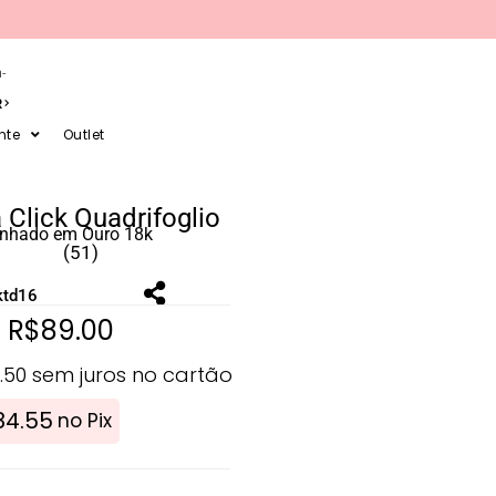
-
R
nte
Outlet
 Click Quadrifoglio
anhado em Ouro 18k
(51)
ktd16
R$
89.00
.50
sem juros no cartão
84.55
no Pix