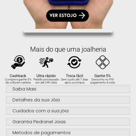
Mais do que uma joalheria
Cashback
Ultra rápido
Troca fácil
Ganhe 5%
Compre e ganhe 3%
Pedido processado
Sem custo até 7 dias
Desconto no PIX
de volta em carteira
em até 24h úteis
após a compra
pagamento à vista
Saiba Mais
Detalhes da sua Jóia
Cuidados com a sua jóia
Garantia Pedranel Joias
Metodos de pagamentos