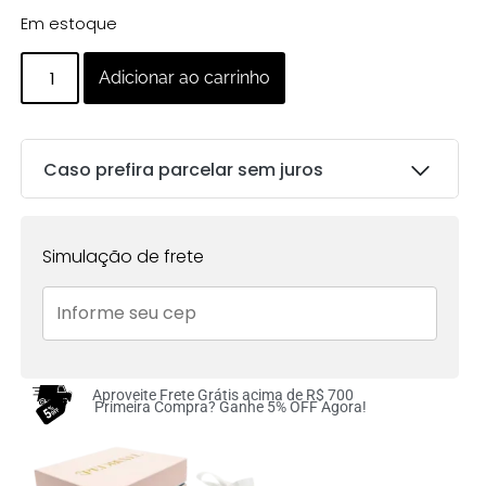
Em estoque
Adicionar ao carrinho
Caso prefira parcelar sem juros
Parcelas:
Simulação de frete
1x de
R$
101.00
sem
R$
101.00
juros no cartão
2x de
R$
50.50
sem
R$
101.00
juros no cartão
Aproveite Frete Grátis acima de R$ 700
Primeira Compra? Ganhe 5% OFF Agora!