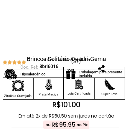
Brincos Solitário Quadri-Gema
Em Prata 925 Legítima
(57)
8bri6016
Cod. Ref:
Embalagem para presente
Hipoalergênico
Incluída
Joia Certificada
Super Leve
Prata Maciça
Zircônia Cravejada
R$
101.00
Em até 2x de
R$
50.50
sem juros no cartão
R$
95.95
ou
no Pix