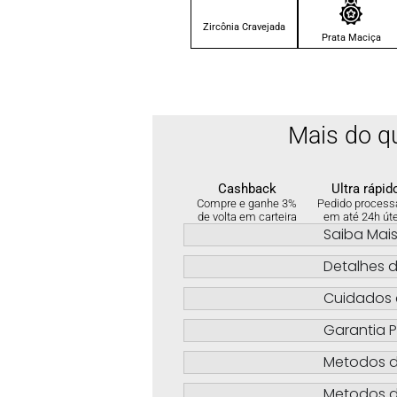
Zircônia Cravejada
Prata Maciça
Mais do q
Cashback
Ultra rápid
Compre e ganhe 3%
Pedido process
de volta em carteira
em até 24h út
Saiba Mai
Detalhes d
Cuidados 
Garantia P
Metodos 
Metodos d