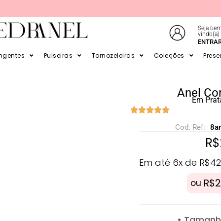
Seja bem
vindo(a)
ENTRA
ATÉ 6X SEM JUROS NO CARTÃO
ingentes
Pulseiras
Tornozeleiras
Coleções
Prese
Anel Co
Em Prat
Cod. Ref:
8a
R$
Em até 6x de
R$
42
R$
2
ou
• Tamanho