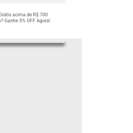
 Grátis acima de R$ 700
R$
255.00
a? Ganhe 5% OFF Agora!
R$
255.00
R$
255.00
R$
255.00