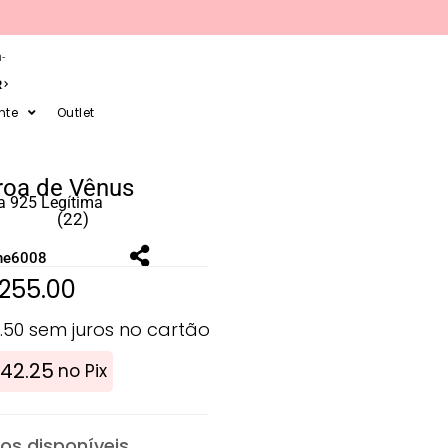
-
R
nte
Outlet
roa de Vênus
a 925 Legítima
(22)
ne6008
255.00
.50
sem juros no cartão
42.25
no Pix
s disponíveis.