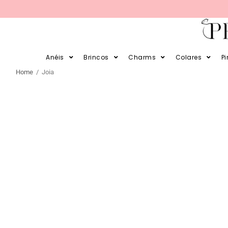
PARCELE SUAS COMPRAS EM 12X E EM 
Anéis
Brincos
Charms
Colares
P
Home
/ Joia