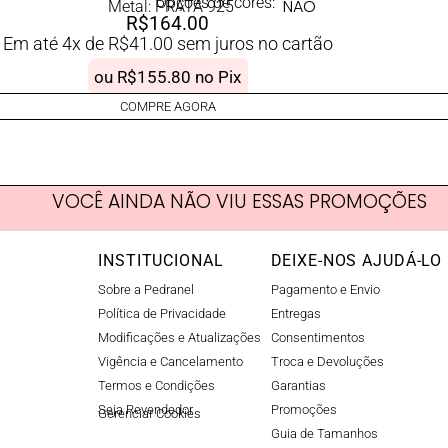
Opções de cores:
NÃO
Metal: PRATA 925
R$
164.00
Em até 4x de
R$
41.00
sem juros no cartão
ou
R$
155.80
no Pix
COMPRE AGORA
VOCÊ AINDA NÃO VIU ESSAS PROMOÇÕES
INSTITUCIONAL
DEIXE-NOS AJUDÁ-LO
Sobre a Pedranel
Pagamento e Envio
Política de Privacidade
Entregas
Modificações e Atualizações
Consentimentos
Vigência e Cancelamento
Troca e Devoluções
Termos e Condições
Garantias
Seja Revendedor
Promoções
Gerenciar Cookies​
Guia de Tamanhos