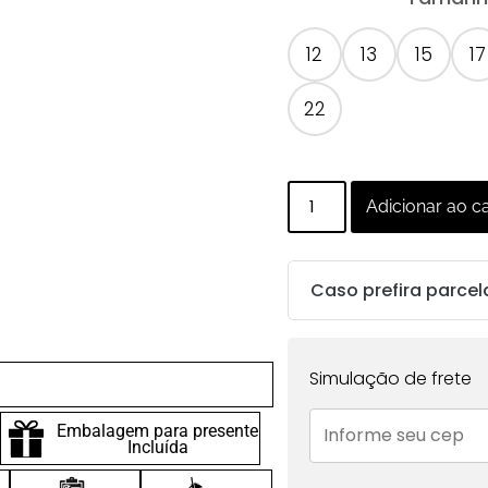
12
13
15
17
22
Adicionar ao c
Caso prefira parcel
Parcelas:
Simulação de frete
1x de
R$
255.00
sem
Embalagem para presente
juros no cartão
Incluída
2x de
R$
127.50
sem