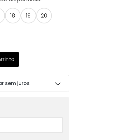
18
19
20
arrinho
ar sem juros
R$
255.00
R$
255.00