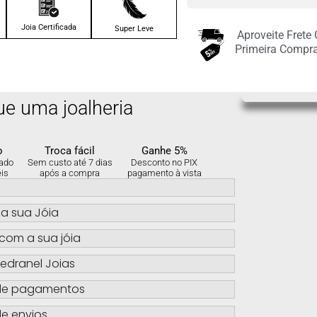
juros no cartão
Joia Certificada
Super Leve
Aproveite Frete
3x de
R$
85.00
sem
Primeira Compr
juros no cartão
4x de
R$
63.75
sem
ue uma joalheria
juros no cartão
5x de
R$
51.00
sem
o
Troca fácil
Ganhe 5%
juros no cartão
ado
Sem custo até 7 dias
Desconto no PIX
eis
após a compra
pagamento à vista
s
6x de
R$
42.50
sem
juros no cartão
a sua Jóia
com a sua jóia
edranel Joias
de pagamentos
e envios