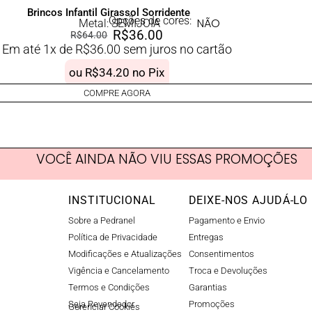
Brincos Infantil Girassol Sorridente
Opções de cores:
NÃO
Metal: SEMIJOIA
R$
36.00
R$
64.00
Em até 1x de
R$
36.00
sem juros no cartão
ou
R$
34.20
no Pix
COMPRE AGORA
VOCÊ AINDA NÃO VIU ESSAS PROMOÇÕES
INSTITUCIONAL
DEIXE-NOS AJUDÁ-LO
Sobre a Pedranel
Pagamento e Envio
Política de Privacidade
Entregas
Modificações e Atualizações
Consentimentos
Vigência e Cancelamento
Troca e Devoluções
Termos e Condições
Garantias
Seja Revendedor
Promoções
Gerenciar Cookies​