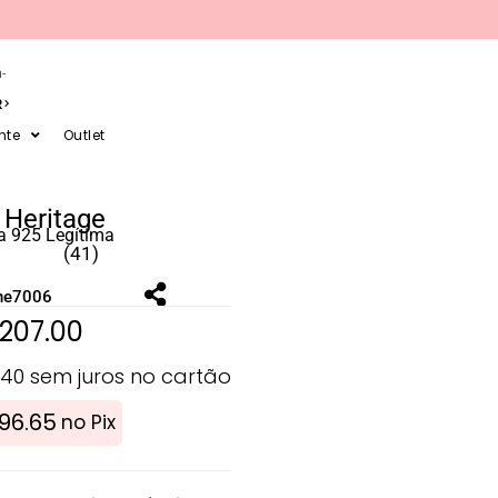
-
R
nte
Outlet
 Heritage
a 925 Legítima
(41)
ne7006
207.00
.40
sem juros no cartão
196.65
no Pix