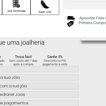
2x de
R$
103.50
sem
juros no cartão
Joia Certificada
Super Leve
Aproveite Frete
3x de
R$
69.00
sem
Primeira Compr
juros no cartão
4x de
R$
51.75
sem
ue uma joalheria
juros no cartão
5x de
R$
41.40
sem
o
Troca fácil
Ganhe 5%
juros no cartão
ado
Sem custo até 7 dias
Desconto no PIX
eis
após a compra
pagamento à vista
s
a sua Jóia
com a sua jóia
edranel Joias
de pagamentos