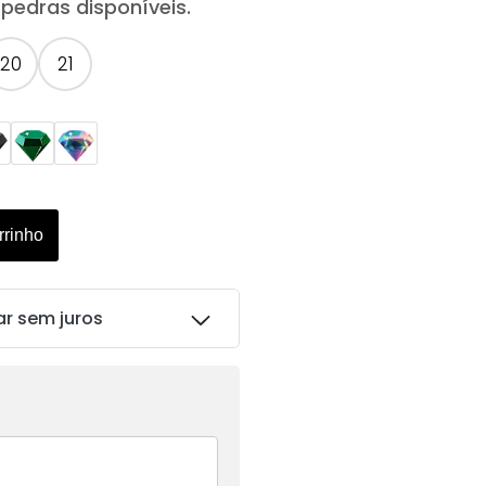
pedras disponíveis.
20
21
rrinho
ar sem juros
R$
207.00