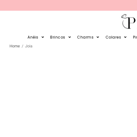
PARCELE SUAS COMPRAS EM 12X 
Anéis
Brincos
Charms
Colares
P
Home
/ Joia