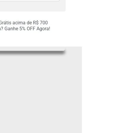
R$
207.00
 Grátis acima de R$ 700
R$
207.00
a? Ganhe 5% OFF Agora!
R$
207.00
R$
207.00