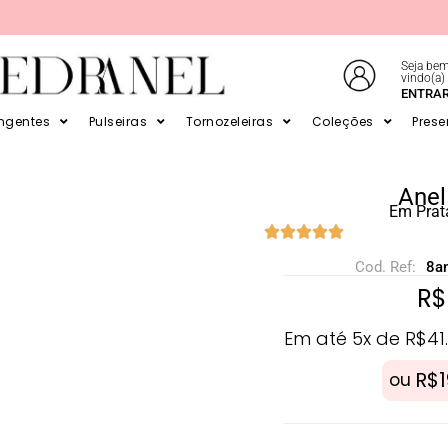
Seja bem
vindo(a)
E EM ATÉ 6X SEM JUROS NO CARTÃO
ENTRA
ingentes
Pulseiras
Tornozeleiras
Coleções
Prese
Anel
Em Prat
Cod. Ref:
8a
R$
Em até 5x de
R$
41
R$
ou