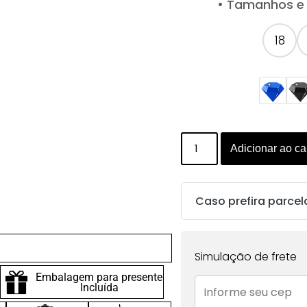
• Tamanhos e 
18
Adicionar ao ca
Caso prefira parcel
Parcelas:
Simulação de frete
1x de
R$
207.00
sem
Embalagem para presente
Incluída
juros no cartão