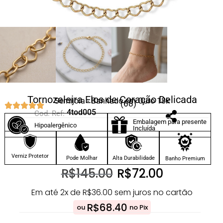
Tornozeleira Elos de Coração Delicada
Semijoia - Banhado em Ouro 18k
(68)
4tod005
Cod. Ref:
Embalagem para presente
Hipoalergênico
Incluída
Verniz Protetor
Pode Molhar
Alta Durabilidade
Banho Premium
R$
145.00
R$
72.00
Em até 2x de
R$
36.00
sem juros no cartão
R$
68.40
ou
no Pix