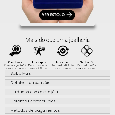
Mais do que uma joalheria
Cashback
Ultra rápido
Troca fácil
Ganhe 5%
Compre e ganhe 3%
Pedido processado
Sem custo até 7 dias
Desconto no PIX
de volta em carteira
em até 24h úteis
após a compra
pagamento à vista
Saiba Mais
Detalhes da sua Jóia
Cuidados com a sua jóia
Garantia Pedranel Joias
Metodos de pagamentos