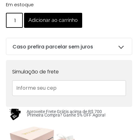
Em estoque
Adicionar ao carrinho
Caso prefira parcelar sem juros
Parcelas:
Simulação de frete
1x de
R$
72.00
sem
R$
72.00
juros no cartão
2x de
R$
36.00
sem
R$
72.00
juros no cartão
Aproveite Frete Grátis acima de R$ 700
Primeira Compra? Ganhe 5% OFF Agora!