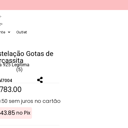
-
R
nte
Outlet
stelação Gotas de
cassita
a 925 Legítima
(5)
ul7004
783.00
0.50
sem juros no cartão
43.85
no Pix