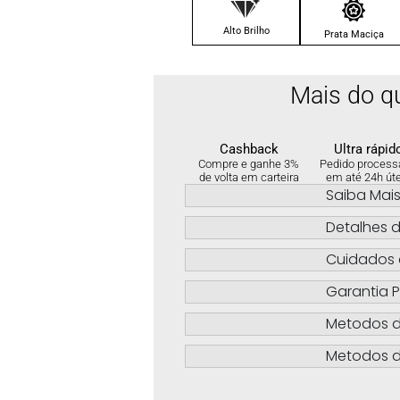
Alto Brilho
Prata Maciça
Mais do q
Cashback
Ultra rápid
Compre e ganhe 3%
Pedido process
de volta em carteira
em até 24h út
Saiba Mai
Detalhes d
Cuidados 
Garantia P
Metodos 
Metodos d