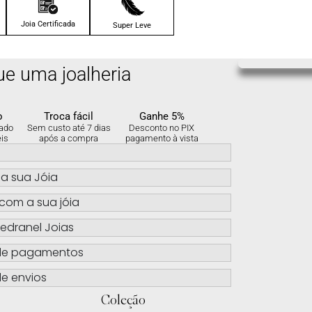
4x de
R$
195.75
sem
Joia Certificada
Super Leve
juros no cartão
5x de
R$
156.60
sem
ue uma joalheria
juros no cartão
6x de
R$
130.50
sem
o
Troca fácil
Ganhe 5%
juros no cartão
ado
Sem custo até 7 dias
Desconto no PIX
eis
após a compra
pagamento à vista
s
a sua Jóia
com a sua jóia
edranel Joias
de pagamentos
e envios
Coleção