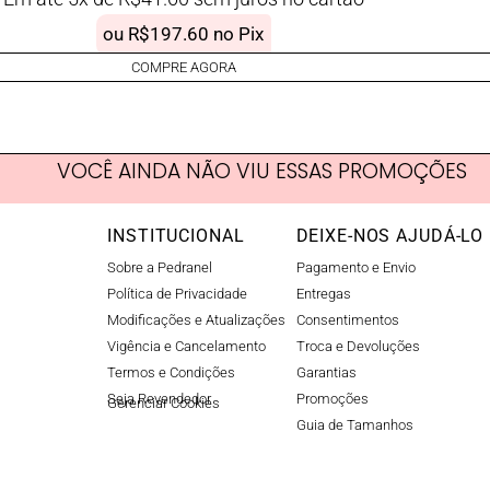
ou
R$
197.60
no Pix
COMPRE AGORA
VOCÊ AINDA NÃO VIU ESSAS PROMOÇÕES
INSTITUCIONAL
DEIXE-NOS AJUDÁ-LO
Sobre a Pedranel
Pagamento e Envio
Política de Privacidade
Entregas
Modificações e Atualizações
Consentimentos
Vigência e Cancelamento
Troca e Devoluções
Termos e Condições
Garantias
Seja Revendedor
Promoções
Gerenciar Cookies​
Guia de Tamanhos