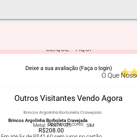
CLIQUE AQUI
Deixe a sua avaliação (Faça o login)
O Que Nosso
Outros Visitantes Vendo Agora
Brincos Argolinha Borboleta Cravejada
Opções de cores:
SIM
Metal: PRATA 925
R$
208.00
Em até 5x de
R$
41.60
sem juros no cartão