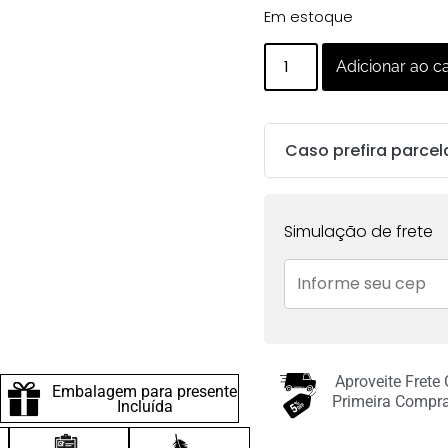
Em estoque
Adicionar ao c
Caso prefira parcel
Parcelas:
Simulação de frete
1x de
R$
783.00
sem
juros no cartão
2x de
R$
391.50
sem
juros no cartão
Aproveite Frete
Embalagem para presente
3x de
R$
261.00
sem
Primeira Compr
Incluída
juros no cartão