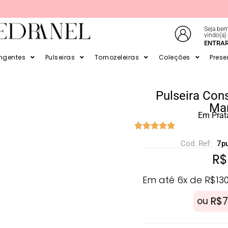
Seja bem
vindo(a)
ENTRA
ATÉ 6X SEM JUROS NO CARTÃO
ingentes
Pulseiras
Tornozeleiras
Coleções
Prese
Pulseira Con
Mar
Em Prat
Cod. Ref:
7p
R$
Em até 6x de
R$
13
R$
7
ou