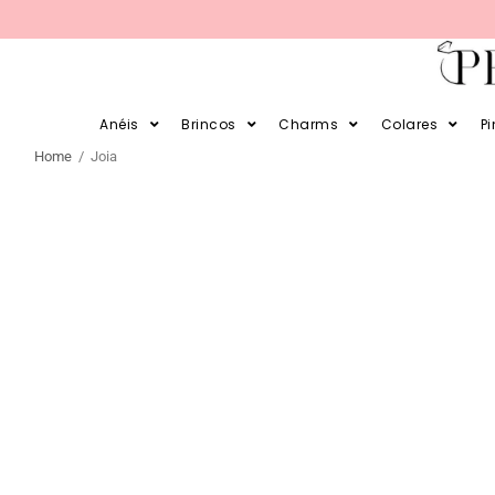
PARCELE SUAS COMPRAS EM 12X E EM 
Anéis
Brincos
Charms
Colares
P
Home
/ Joia