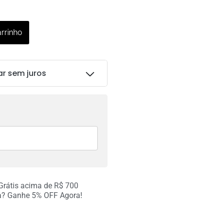
arrinho
ar sem juros
R$
783.00
R$
783.00
 Grátis acima de R$ 700
R$
783.00
a? Ganhe 5% OFF Agora!