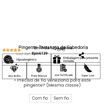
Pingente Tartaruga da Sabedoria
Em Prata 925 Legítima
(64)
8pin6139
Cod. Ref:
Embalagem para presente
Hipoalergênico
Incluída
Joia Certificada
Super Leve
Prata Maciça
Alto Brilho
• Precisa de fio veneziana para este
pingente? (Mesma classe)
Com fio
Sem fio