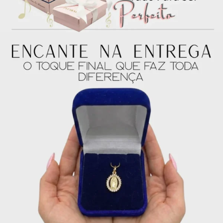
juros no cartão
5x de
R$
62.80
sem
R$
314.00
juros no cartão
6x de
R$
52.33
sem
R$
313.98
juros no cartão