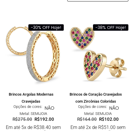
-30% OFF Hoje!
-38% OFF Hoje!
Brincos Argolas Modernas
Brincos de Coração Cravejados
Cravejadas
com Zircônias Coloridas
Opções de cores:
Opções de cores:
NÃO
NÃO
Metal: SEMIJOIA
Metal: SEMIJOIA
R$
275.00
R$
192.00
R$
164.00
R$
102.00
Em até 5x de
R$
38.40
sem
Em até 2x de
R$
51.00
sem