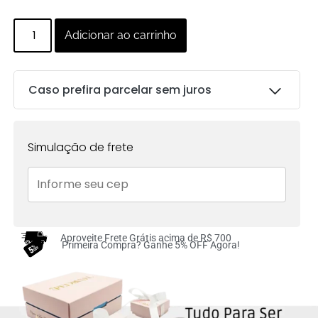
Adicionar ao carrinho
Caso prefira parcelar sem juros
Parcelas:
Simulação de frete
1x de
R$
314.00
sem
R$
314.00
juros no cartão
2x de
R$
157.00
sem
R$
314.00
juros no cartão
Aproveite Frete Grátis acima de R$ 700
Primeira Compra? Ganhe 5% OFF Agora!
3x de
R$
104.67
sem
R$
314.01
juros no cartão
4x de
R$
78.50
sem
R$
314.00