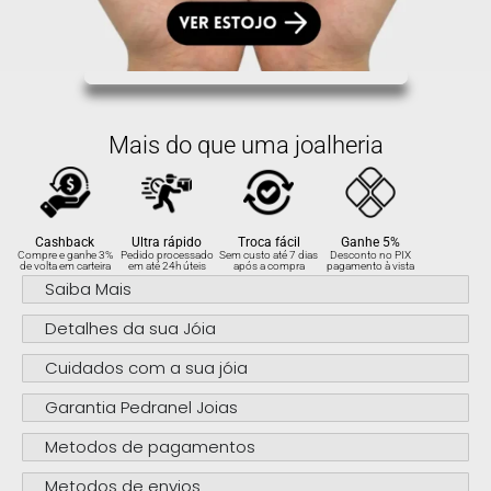
Mais do que uma joalheria
Cashback
Ultra rápido
Troca fácil
Ganhe 5%
Compre e ganhe 3%
Pedido processado
Sem custo até 7 dias
Desconto no PIX
de volta em carteira
em até 24h úteis
após a compra
pagamento à vista
Saiba Mais
Detalhes da sua Jóia
Cuidados com a sua jóia
Garantia Pedranel Joias
Metodos de pagamentos
Metodos de envios