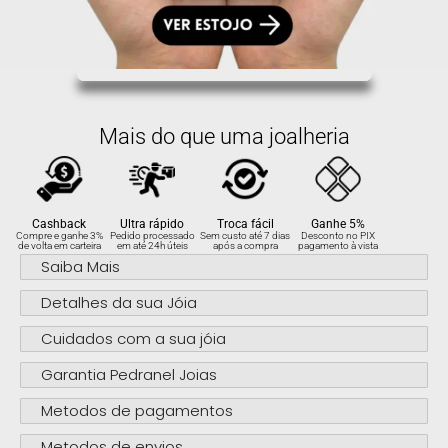
Mais do que uma joalheria
Cashback
Ultra rápido
Troca fácil
Ganhe 5%
Compre e ganhe 3%
Pedido processado
Sem custo até 7 dias
Desconto no PIX
de volta em carteira
em até 24h úteis
após a compra
pagamento à vista
Saiba Mais
Detalhes da sua Jóia
Cuidados com a sua jóia
Garantia Pedranel Joias
Metodos de pagamentos
Metodos de envios