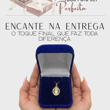
4x de
R$
55.75
sem
R$
223.00
juros no cartão
5x de
R$
44.60
sem
R$
223.00
juros no cartão
6x de
R$
37.17
sem
R$
223.02
juros no cartão