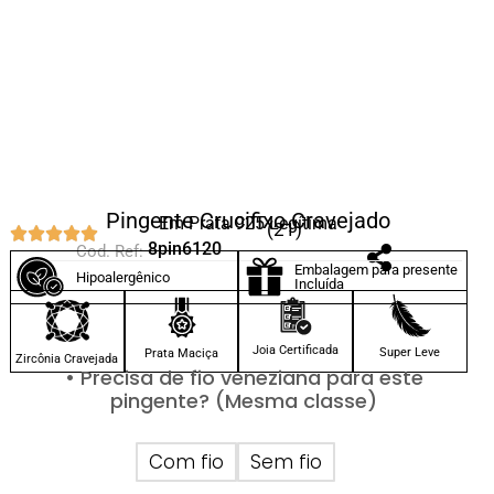
Pingente Crucifixo Cravejado
Em Prata 925 Legítima
(21)
8pin6120
Cod. Ref:
Embalagem para presente
Hipoalergênico
Incluída
Joia Certificada
Super Leve
Prata Maciça
Zircônia Cravejada
• Precisa de fio veneziana para este
pingente? (Mesma classe)
Com fio
Sem fio