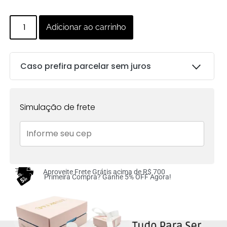
Adicionar ao carrinho
Caso prefira parcelar sem juros
Parcelas:
Simulação de frete
1x de
R$
223.00
sem
R$
223.00
juros no cartão
2x de
R$
111.50
sem
R$
223.00
juros no cartão
Aproveite Frete Grátis acima de R$ 700
Primeira Compra? Ganhe 5% OFF Agora!
3x de
R$
74.33
sem
R$
222.99
juros no cartão