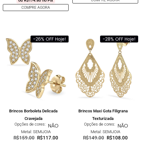
ou
R$
174.80
no Pix
COMPRE AGORA
COMPRE AGORA
-26% OFF Hoje!
-28% OFF Hoje!
Brincos Borboleta Delicada
Brincos Maxi Gota Filigrana
Cravejada
Texturizada
Opções de cores:
Opções de cores:
NÃO
NÃO
Metal: SEMIJOIA
Metal: SEMIJOIA
R$
159.00
R$
117.00
R$
149.00
R$
108.00