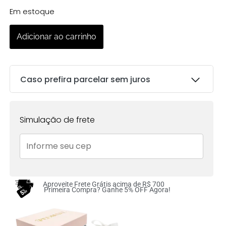
Em estoque
Adicionar ao carrinho
Caso prefira parcelar sem juros
Parcelas:
Simulação de frete
1x de
R$
135.00
sem
R$
135.00
juros no cartão
2x de
R$
67.50
sem
R$
135.00
juros no cartão
Aproveite Frete Grátis acima de R$ 700
Primeira Compra? Ganhe 5% OFF Agora!
3x de
R$
45.00
sem
R$
135.00
juros no cartão