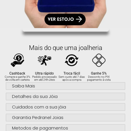
Mais do que uma joalheria
Cashback
Ultra rápido
Troca fácil
Ganhe 5%
Compre e ganhe 3%
Pedido processado
Sem custo até 7 dias
Desconto no PIX
de volta em carteira
em até 24h úteis
após a compra
pagamento à vista
Saiba Mais
Detalhes da sua Jóia
Cuidados com a sua jóia
Garantia Pedranel Joias
Metodos de pagamentos