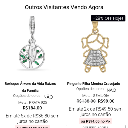
Outros Visitantes Vendo Agora
-28% OFF Hoje!
Berloque Árvore da Vida Raízes
Pingente Filha Menina Cravejado
Opções de cores:
NÃO
da Família
Opções de cores:
Metal: SEMIJOIA
NÃO
R$
138.00
R$
99.00
Metal: PRATA 925
R$
184.00
Em até 2x de
R$
49.50
sem
juros no cartão
Em até 5x de
R$
36.80
sem
juros no cartão
ou
R$
94.05
no Pix