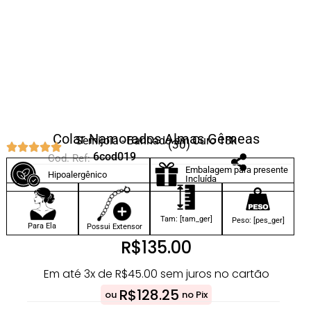
Colar Namorados Almas Gêmeas
Semijoia - Banhado em Ouro 18k
(30)
6cod019
Cod. Ref:
Embalagem para presente
Hipoalergênico
Incluída
Tam: [tam_ger]
Peso: [pes_ger]
Para Ela
Possui Extensor
R$
135.00
Em até 3x de
R$
45.00
sem juros no cartão
R$
128.25
ou
no Pix