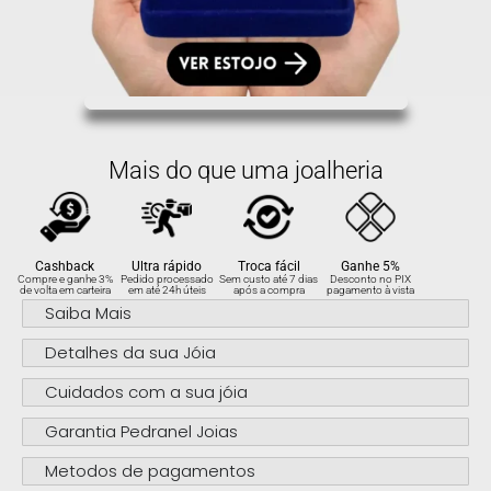
Mais do que uma joalheria
Cashback
Ultra rápido
Troca fácil
Ganhe 5%
Compre e ganhe 3%
Pedido processado
Sem custo até 7 dias
Desconto no PIX
de volta em carteira
em até 24h úteis
após a compra
pagamento à vista
Saiba Mais
Detalhes da sua Jóia
Cuidados com a sua jóia
Garantia Pedranel Joias
Metodos de pagamentos