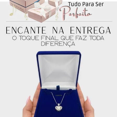
4x de
R$
37.50
sem
R$
150.00
juros no cartão