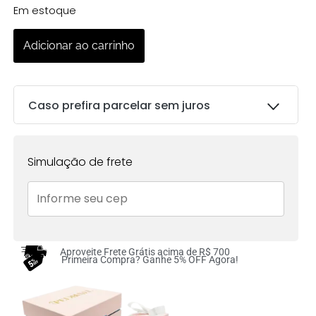
Em estoque
Adicionar ao carrinho
Caso prefira parcelar sem juros
Parcelas:
Simulação de frete
1x de
R$
150.00
sem
R$
150.00
juros no cartão
2x de
R$
75.00
sem
R$
150.00
juros no cartão
Aproveite Frete Grátis acima de R$ 700
Primeira Compra? Ganhe 5% OFF Agora!
3x de
R$
50.00
sem
R$
150.00
juros no cartão