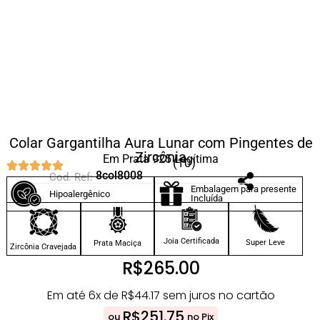
Colar Gargantilha Aura Lunar com Pingentes de
Zircônia
Em Prata 925 Legítima
(10)
8col8008
Cod. Ref:
Embalagem para presente
Hipoalergênico
Incluída
Joia Certificada
Super Leve
Prata Maciça
Zircônia Cravejada
R$
265.00
Em até 6x de
R$
44.17
sem juros no cartão
R$
251.75
ou
no Pix