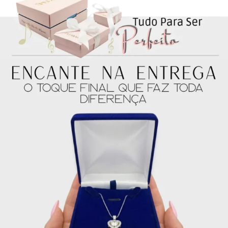
4x de
R$
66.25
sem
R$
265.00
juros no cartão
5x de
R$
53.00
sem
R$
265.00
juros no cartão
6x de
R$
44.17
sem
R$
265.02
juros no cartão