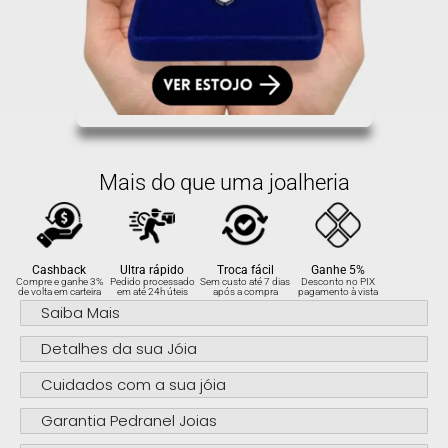
Mais do que uma joalheria
Cashback
Ultra rápido
Troca fácil
Ganhe 5%
Compre e ganhe 3%
Pedido processado
Sem custo até 7 dias
Desconto no PIX
de volta em carteira
em até 24h úteis
após a compra
pagamento à vista
Saiba Mais
Detalhes da sua Jóia
Cuidados com a sua jóia
Garantia Pedranel Joias