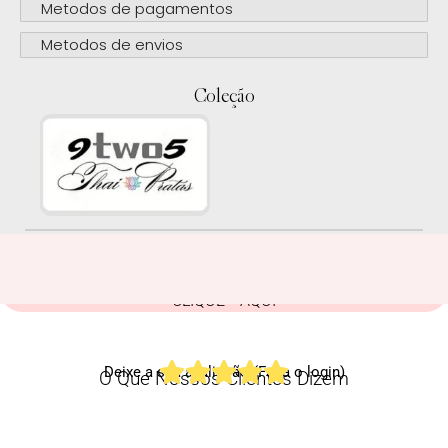
Metodos de pagamentos
Metodos de envios
Coleção
CLIQUE AQUI
Deixe a sua avaliação (Faça o login)
O Que Nossos Clientes Dizem