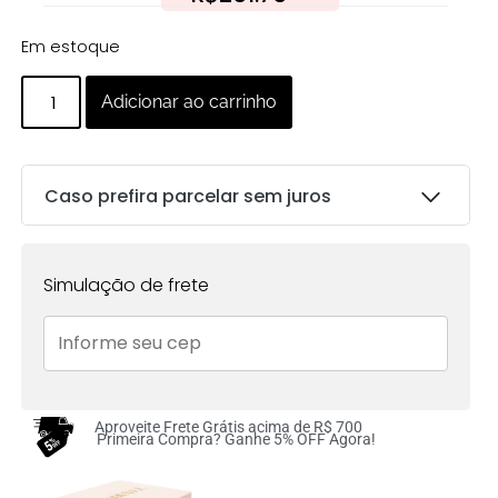
Em estoque
Adicionar ao carrinho
Caso prefira parcelar sem juros
Parcelas:
Simulação de frete
1x de
R$
265.00
sem
R$
265.00
juros no cartão
2x de
R$
132.50
sem
R$
265.00
juros no cartão
Aproveite Frete Grátis acima de R$ 700
Primeira Compra? Ganhe 5% OFF Agora!
3x de
R$
88.33
sem
R$
264.99
juros no cartão