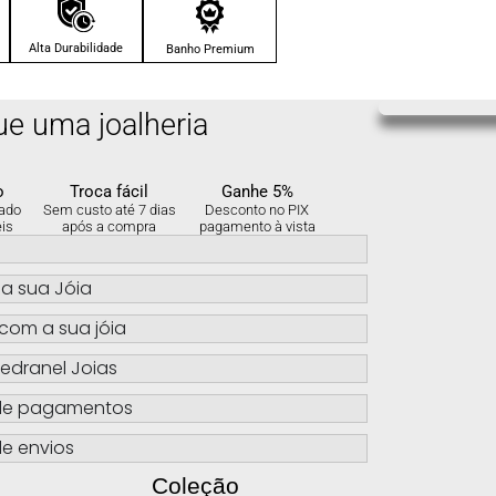
Alta Durabilidade
Banho Premium
ue uma joalheria
o
Troca fácil
Ganhe 5%
ado
Sem custo até 7 dias
Desconto no PIX
eis
após a compra
pagamento à vista
s
a sua Jóia
com a sua jóia
edranel Joias
de pagamentos
e envios
Coleção