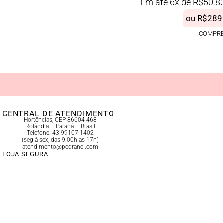
Em até 6x de
R$
50.8
ou
R$
289
COMPRE
CENTRAL DE ATENDIMENTO
Hortências, CEP 86604-468
Rolândia – Paraná – Brasil
Telefone: 43 99107-1402
(seg à sex, das 9:00h as 17h)
atendimento@pedranel.com
LOJA SEGURA