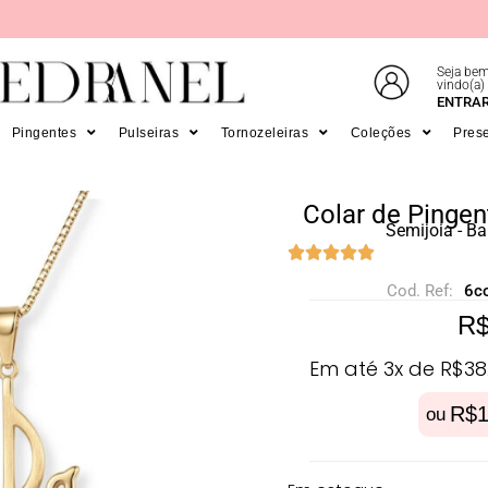
Seja bem
vindo(a)
E EM ATÉ 6X SEM JUROS NO CARTÃO
ENTRA
Pingentes
Pulseiras
Tornozeleiras
Coleções
Pres
Colar de Pingen
Semijoia - B
Cod. Ref:
6c
R
Em até 3x de
R$
38
R$
1
ou