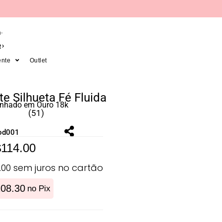
-
R
ente
Outlet
te Silhueta Fé Fluida
anhado em Ouro 18k
(51)
od001
$
114.00
.00
sem juros no cartão
08.30
no Pix