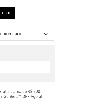
arrinho
ar sem juros
R$
114.00
R$
114.00
 Grátis acima de R$ 700
R$
114.00
a? Ganhe 5% OFF Agora!