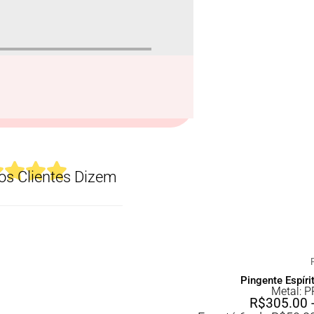
s Clientes Dizem
Pingente Espír
Metal: 
R$
305.00