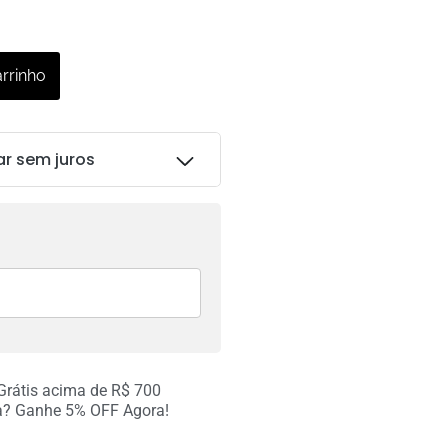
arrinho
ar sem juros
R$
123.00
R$
123.00
 Grátis acima de R$ 700
R$
123.00
a? Ganhe 5% OFF Agora!