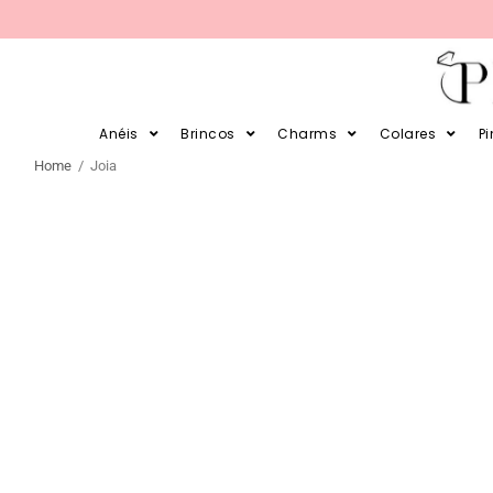
PARCELE SUAS COMPRAS EM 12X 
Anéis
Brincos
Charms
Colares
P
Home
/ Joia