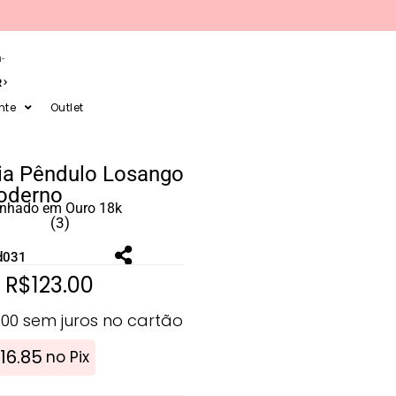
-
R
nte
Outlet
ia Pêndulo Losango
oderno
anhado em Ouro 18k
(3)
d031
R$
123.00
.00
sem juros no cartão
116.85
no Pix