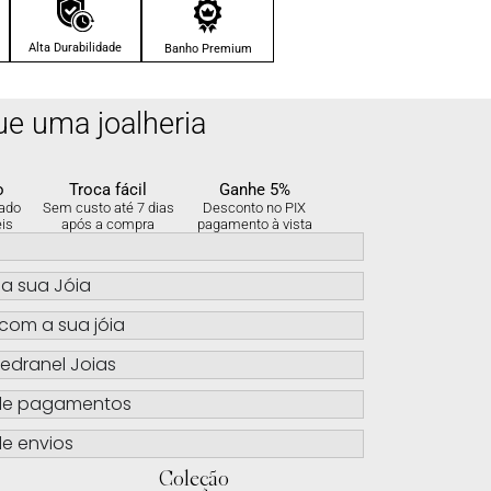
Alta Durabilidade
Banho Premium
ue uma joalheria
o
Troca fácil
Ganhe 5%
ado
Sem custo até 7 dias
Desconto no PIX
eis
após a compra
pagamento à vista
s
a sua Jóia
com a sua jóia
edranel Joias
de pagamentos
e envios
Coleção