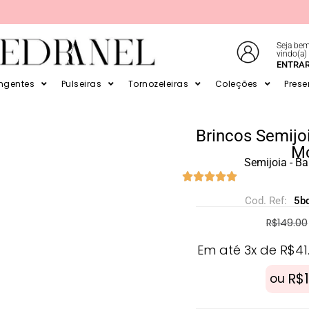
Seja bem
vindo(a)
E EM ATÉ 6X SEM JUROS NO CARTÃO
ENTRA
ingentes
Pulseiras
Tornozeleiras
Coleções
Prese
Brincos Semijo
M
Semijoia - B
Cod. Ref:
5b
R$
149.00
Em até 3x de
R$
41
R$
ou