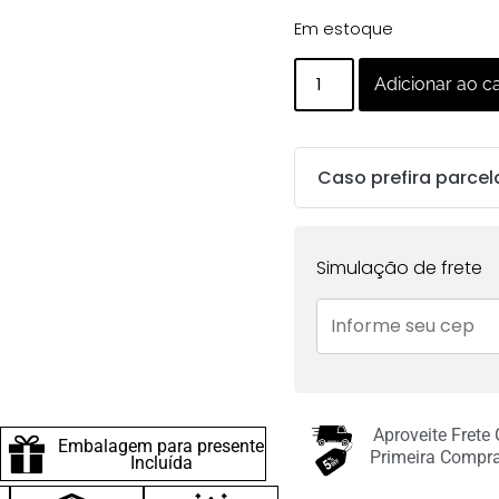
Em estoque
Adicionar ao c
Caso prefira parcel
Parcelas:
Simulação de frete
1x de
R$
123.00
sem
juros no cartão
2x de
R$
61.50
sem
juros no cartão
Aproveite Frete
Embalagem para presente
3x de
R$
41.00
sem
Primeira Compr
Incluída
juros no cartão