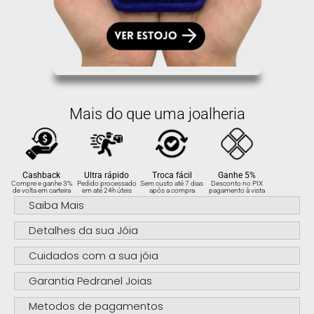
Mais do que uma joalheria
Cashback
Ultra rápido
Troca fácil
Ganhe 5%
Compre e ganhe 3%
Pedido processado
Sem custo até 7 dias
Desconto no PIX
de volta em carteira
em até 24h úteis
após a compra
pagamento à vista
Saiba Mais
Detalhes da sua Jóia
Cuidados com a sua jóia
Garantia Pedranel Joias
Metodos de pagamentos