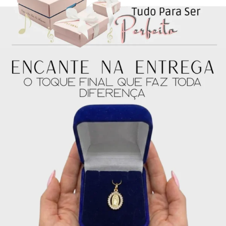
4x de
R$
46.25
sem
R$
185.00
juros no cartão
5x de
R$
37.00
sem
R$
185.00
juros no cartão