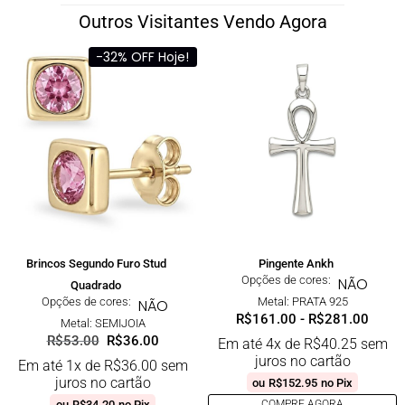
Outros Visitantes Vendo Agora
-32% OFF Hoje!
Brincos Segundo Furo Stud
Pingente Ankh
Opções de cores:
NÃO
Quadrado
Opções de cores:
Metal: PRATA 925
NÃO
R$
161.00
-
R$
281.00
Metal: SEMIJOIA
R$
53.00
R$
36.00
Em até 4x de
R$
40.25
sem
juros no cartão
Em até 1x de
R$
36.00
sem
juros no cartão
ou
R$
152.95
no Pix
ou
R$
34.20
no Pix
COMPRE AGORA