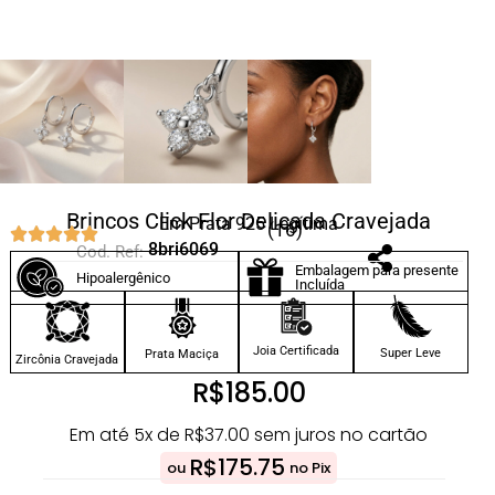
Brincos Click Flor Delicada Cravejada
Em Prata 925 Legítima
(16)
8bri6069
Cod. Ref:
Embalagem para presente
Hipoalergênico
Incluída
Joia Certificada
Super Leve
Prata Maciça
Zircônia Cravejada
R$
185.00
Em até 5x de
R$
37.00
sem juros no cartão
R$
175.75
ou
no Pix