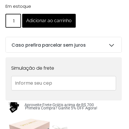
Em estoque
Adicionar ao carrinho
Caso prefira parcelar sem juros
Parcelas:
Simulação de frete
1x de
R$
185.00
sem
R$
185.00
juros no cartão
2x de
R$
92.50
sem
R$
185.00
juros no cartão
Aproveite Frete Grátis acima de R$ 700
Primeira Compra? Ganhe 5% OFF Agora!
3x de
R$
61.67
sem
R$
185.01
juros no cartão