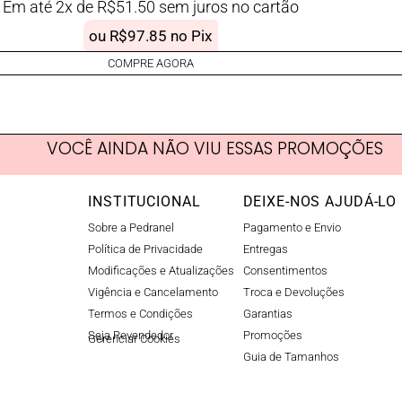
Em até 2x de
R$
51.50
sem juros no cartão
ou
R$
97.85
no Pix
COMPRE AGORA
VOCÊ AINDA NÃO VIU ESSAS PROMOÇÕES
INSTITUCIONAL
DEIXE-NOS AJUDÁ-LO
Sobre a Pedranel
Pagamento e Envio
Política de Privacidade
Entregas
Modificações e Atualizações
Consentimentos
Vigência e Cancelamento
Troca e Devoluções
Termos e Condições
Garantias
Seja Revendedor
Promoções
Gerenciar Cookies​
Guia de Tamanhos