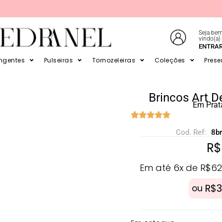
Seja bem
vindo(a)
E EM ATÉ 6X SEM JUROS NO CARTÃO
ENTRA
ingentes
Pulseiras
Tornozeleiras
Coleções
Prese
Brincos Art D
Em Prat
Cod. Ref:
8b
R$
Em até 6x de
R$
62
R$
3
ou