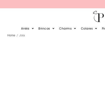
PARCELE SUAS COMPRAS EM 12X 
Anéis
Brincos
Charms
Colares
P
Home
/ Joia