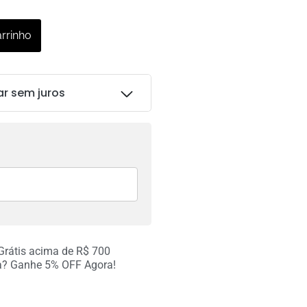
arrinho
ar sem juros
R$
376.00
R$
376.00
 Grátis acima de R$ 700
R$
375.99
a? Ganhe 5% OFF Agora!