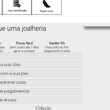
4x de
R$
94.00
sem
juros no cartão
Joia Certificada
Super Leve
5x de
R$
75.20
sem
juros no cartão
ue uma joalheria
6x de
R$
62.67
sem
juros no cartão
o
Troca fácil
Ganhe 5%
ado
Sem custo até 7 dias
Desconto no PIX
eis
após a compra
pagamento à vista
s
a sua Jóia
com a sua jóia
edranel Joias
de pagamentos
e envios
Coleção