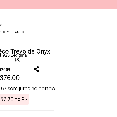
-
R
nte
Outlet
éco Trevo de Onyx
a 925 Legítima
(3)
ri2009
376.00
.67
sem juros no cartão
57.20
no Pix