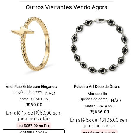
Outros Visitantes Vendo Agora
Anel Raio Estilo com Elegância
Pulseira Art Déco de Ônix e
Opções de cores:
NÃO
Marcassita
Metal: SEMIJOIA
Opções de cores:
NÃO
R$
60.00
Metal: PRATA 925
R$
636.00
Em até 1x de
R$
60.00
sem
juros no cartão
Em até 6x de
R$
106.00
sem
juros no cartão
ou
R$
57.00
no Pix
ou
R$
604.20
no Pix
COMPRE AGORA