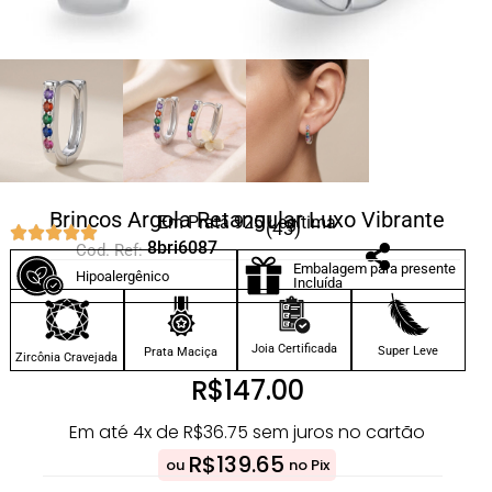
Brincos Argola Retangular Luxo Vibrante
Em Prata 925 Legítima
(43)
8bri6087
Cod. Ref:
Embalagem para presente
Hipoalergênico
Incluída
Joia Certificada
Super Leve
Prata Maciça
Zircônia Cravejada
R$
147.00
Em até 4x de
R$
36.75
sem juros no cartão
R$
139.65
ou
no Pix