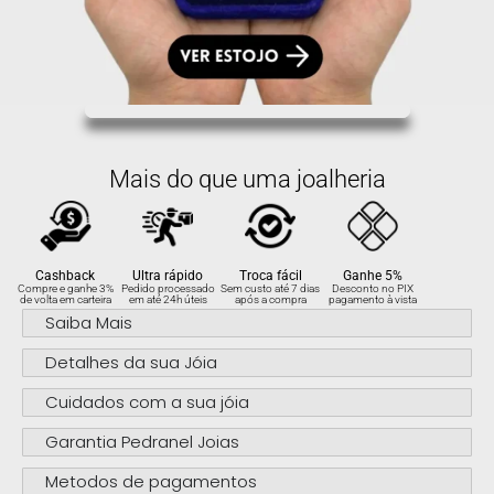
Mais do que uma joalheria
Cashback
Ultra rápido
Troca fácil
Ganhe 5%
Compre e ganhe 3%
Pedido processado
Sem custo até 7 dias
Desconto no PIX
de volta em carteira
em até 24h úteis
após a compra
pagamento à vista
Saiba Mais
Detalhes da sua Jóia
Cuidados com a sua jóia
Garantia Pedranel Joias
Metodos de pagamentos