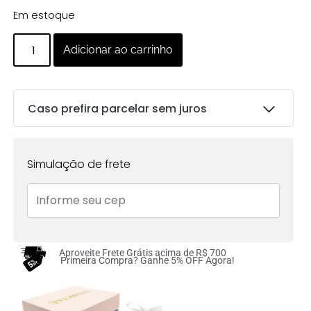
Em estoque
Adicionar ao carrinho
Caso prefira parcelar sem juros
Parcelas:
Simulação de frete
1x de
R$
147.00
sem
R$
147.00
juros no cartão
2x de
R$
73.50
sem
R$
147.00
juros no cartão
Aproveite Frete Grátis acima de R$ 700
Primeira Compra? Ganhe 5% OFF Agora!
3x de
R$
49.00
sem
R$
147.00
juros no cartão