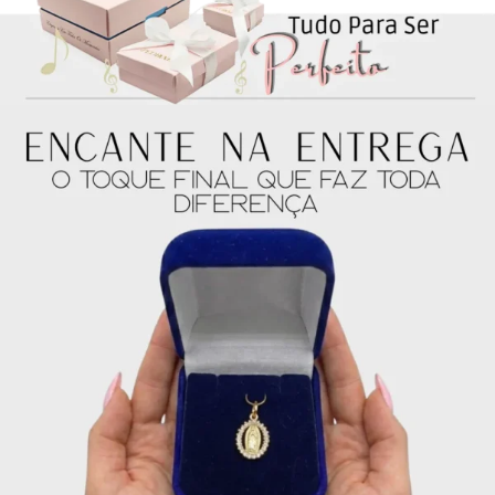
4x de
R$
36.75
sem
R$
147.00
juros no cartão