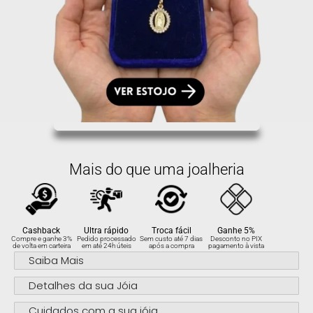
Mais do que uma joalheria
Cashback
Ultra rápido
Troca fácil
Ganhe 5%
Compre e ganhe 3%
Pedido processado
Sem custo até 7 dias
Desconto no PIX
de volta em carteira
em até 24h úteis
após a compra
pagamento à vista
Saiba Mais
Detalhes da sua Jóia
Cuidados com a sua jóia