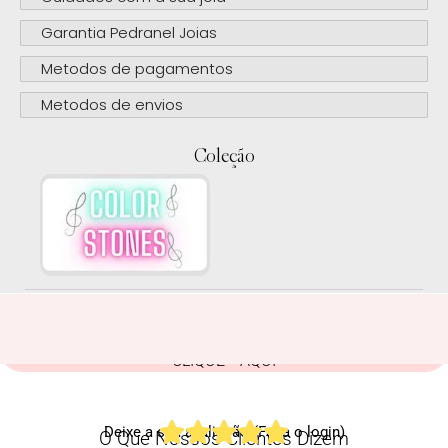
Garantia Pedranel Joias
Metodos de pagamentos
Metodos de envios
Coleção
CLIQUE AQUI
Deixe a sua avaliação (Faça o login)
O Que Nossos Clientes Dizem