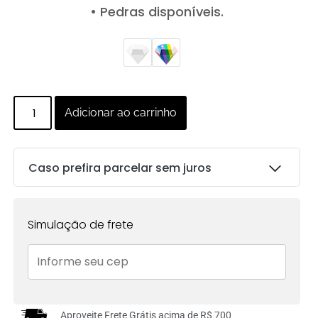
• Pedras disponíveis.
Adicionar ao carrinho
Caso prefira parcelar sem juros
Parcelas:
Simulação de frete
1x de
R$
149.00
sem
R$
149.00
juros no cartão
2x de
R$
74.50
sem
R$
149.00
juros no cartão
Aproveite Frete Grátis acima de R$ 700