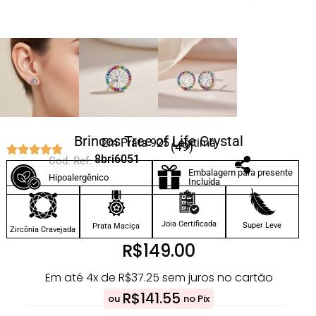
Brincos Tree of Life Crystal
Em Prata 925 Legítima
(49)
8bri6051
Cod. Ref:
Embalagem para presente
Hipoalergênico
Incluída
Joia Certificada
Super Leve
Prata Maciça
Zircônia Cravejada
R$
149.00
Em até 4x de
R$
37.25
sem juros no cartão
R$
141.55
ou
no Pix