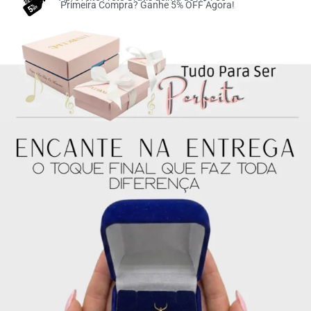
Primeira Compra? Ganhe 5% OFF Agora!
3x de
R$
49.67
sem
R$
149.01
juros no cartão
4x de
R$
37.25
sem
R$
149.00
juros no cartão