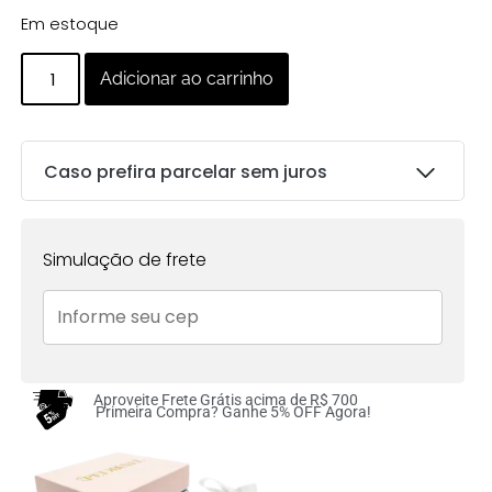
Em estoque
Adicionar ao carrinho
Caso prefira parcelar sem juros
Parcelas:
Simulação de frete
1x de
R$
244.00
sem
R$
244.00
juros no cartão
2x de
R$
122.00
sem
R$
244.00
juros no cartão
Aproveite Frete Grátis acima de R$ 700
Primeira Compra? Ganhe 5% OFF Agora!
3x de
R$
81.33
sem
R$
243.99
juros no cartão