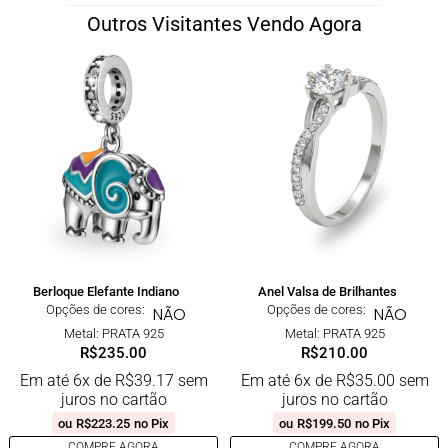
Outros Visitantes Vendo Agora
Berloque Elefante Indiano
Anel Valsa de Brilhantes
Opções de cores:
Opções de cores:
NÃO
NÃO
Metal: PRATA 925
Metal: PRATA 925
R$
235.00
R$
210.00
Em até 6x de
R$
39.17
sem
Em até 6x de
R$
35.00
sem
juros no cartão
juros no cartão
ou
R$
223.25
no Pix
ou
R$
199.50
no Pix
COMPRE AGORA
COMPRE AGORA