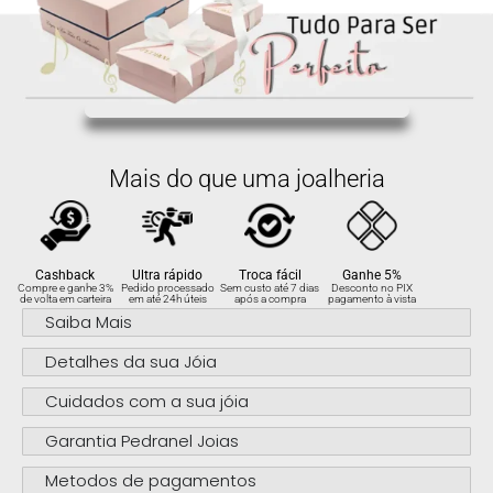
4x de
R$
61.00
sem
R$
244.00
juros no cartão
5x de
R$
48.80
sem
R$
244.00
juros no cartão
Mais do que uma joalheria
6x de
R$
40.67
sem
R$
244.02
juros no cartão
Cashback
Ultra rápido
Troca fácil
Ganhe 5%
Compre e ganhe 3%
Pedido processado
Sem custo até 7 dias
Desconto no PIX
de volta em carteira
em até 24h úteis
após a compra
pagamento à vista
Saiba Mais
Detalhes da sua Jóia
Cuidados com a sua jóia
Garantia Pedranel Joias
Metodos de pagamentos