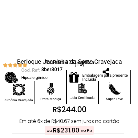
Berloque Joaninha da Sorte Cravejada
Em Prata 925 Legítima
(16)
8ber3017
Cod. Ref:
Embalagem para presente
Hipoalergênico
Incluída
Joia Certificada
Prata Maciça
Super Leve
Zircônia Cravejada
R$
244.00
Em até 6x de
R$
40.67
sem juros no cartão
R$
231.80
ou
no Pix