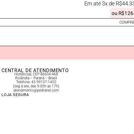
Em até 3x de
R$
44.3
ou
R$
126
COMPRE
CENTRAL DE ATENDIMENTO
Hortências, CEP 86604-468
Rolândia – Paraná – Brasil
Telefone: 43 99107-1402
(seg à sex, das 9:00h as 17h)
atendimento@pedranel.com
LOJA SEGURA