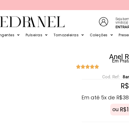
Seja bem
vindo(a)
E EM ATÉ 6X SEM JUROS NO CARTÃO
ENTRA
ingentes
Pulseiras
Tornozeleiras
Coleções
Prese
Anel R
Em Prat
Cod. Ref:
8a
R
Em até 5x de
R$
38
R$
ou