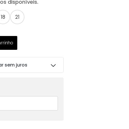
s disponíveis.
18
21
arrinho
ar sem juros
R$
193.00
R$
193.00