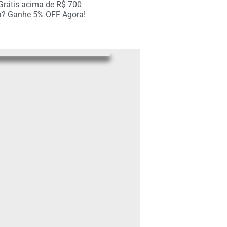
 Grátis acima de R$ 700
R$
192.99
a? Ganhe 5% OFF Agora!
R$
193.00
R$
193.00