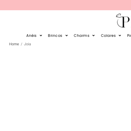
PARCELE SUAS COMPRAS EM 12X 
Anéis
Brincos
Charms
Colares
P
Home
/ Joia