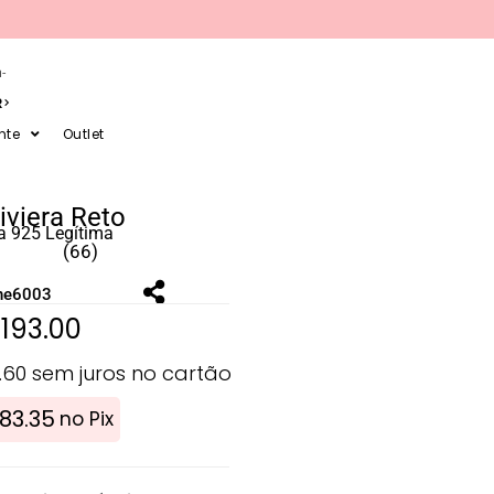
-
R
nte
Outlet
iviera Reto
a 925 Legítima
(66)
ne6003
$
193.00
.60
sem juros no cartão
183.35
no Pix