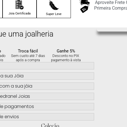
Aproveite Frete
3x de
R$
64.33
sem
Primeira Compr
juros no cartão
Joia Certificada
Super Leve
4x de
R$
48.25
sem
ue uma joalheria
juros no cartão
5x de
R$
38.60
sem
o
Troca fácil
Ganhe 5%
juros no cartão
ado
Sem custo até 7 dias
Desconto no PIX
eis
após a compra
pagamento à vista
s
a sua Jóia
com a sua jóia
edranel Joias
de pagamentos
e envios
Coleção