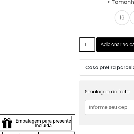
• Tamanho
16
Adicionar ao c
Caso prefira parcel
Parcelas:
Simulação de frete
1x de
R$
193.00
sem
juros no cartão
Embalagem para presente
2x de
R$
96.50
sem
Incluída
juros no cartão