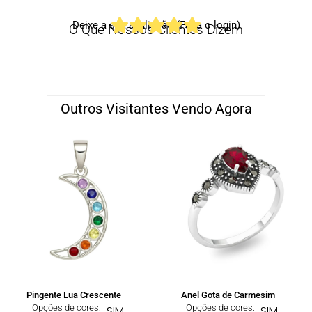
Deixe a sua avaliação (Faça o login)
O Que Nossos Clientes Dizem
Outros Visitantes Vendo Agora
Pingente Lua Crescente
Anel Gota de Carmesim
Opções de cores:
Opções de cores:
SIM
SIM