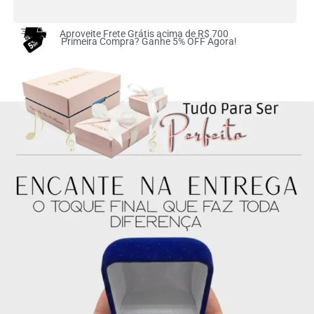
2x de
R$
76.50
sem
R$
153.00
juros no cartão
Aproveite Frete Grátis acima de R$ 700
Primeira Compra? Ganhe 5% OFF Agora!
3x de
R$
51.00
sem
R$
153.00
juros no cartão
4x de
R$
38.25
sem
R$
153.00
juros no cartão