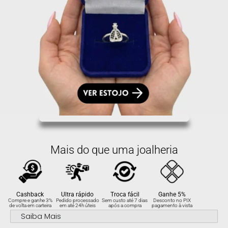
Mais do que uma joalheria
Cashback
Ultra rápido
Troca fácil
Ganhe 5%
Compre e ganhe 3%
Pedido processado
Sem custo até 7 dias
Desconto no PIX
de volta em carteira
em até 24h úteis
após a compra
pagamento à vista
Saiba Mais