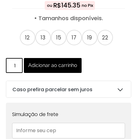
R$
145.35
ou
no Pix
• Tamanhos disponíveis.
12
13
15
17
19
22
Adicionar ao carrinho
Caso prefira parcelar sem juros
Parcelas:
Simulação de frete
1x de
R$
153.00
sem
R$
153.00
juros no cartão