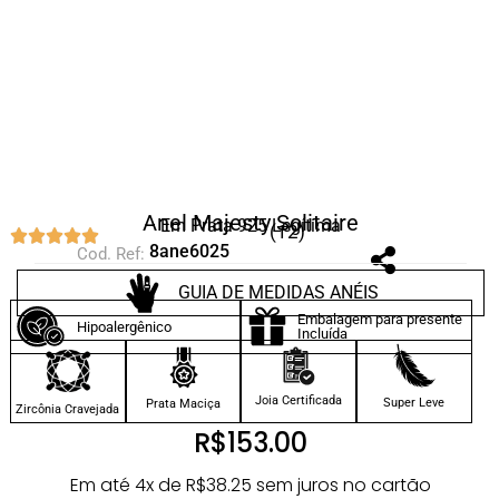
Anel Majesty Solitaire
Em Prata 925 Legítima
(12)
8ane6025
Cod. Ref:
GUIA DE MEDIDAS ANÉIS
Embalagem para presente
Hipoalergênico
Incluída
Joia Certificada
Super Leve
Prata Maciça
Zircônia Cravejada
R$
153.00
Em até 4x de
R$
38.25
sem juros no cartão