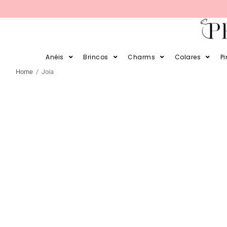
PARCELE SUAS COMPRAS EM 12X E EM 
Anéis
Brincos
Charms
Colares
P
Home
/ Joia