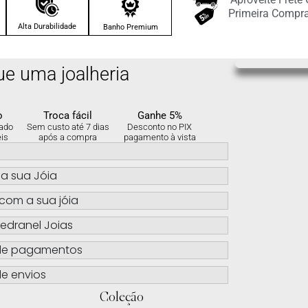
Primeira Compr
Alta Durabilidade
Banho Premium
ue uma joalheria
o
Troca fácil
Ganhe 5%
ado
Sem custo até 7 dias
Desconto no PIX
eis
após a compra
pagamento à vista
s
a sua Jóia
com a sua jóia
edranel Joias
de pagamentos
e envios
Coleção