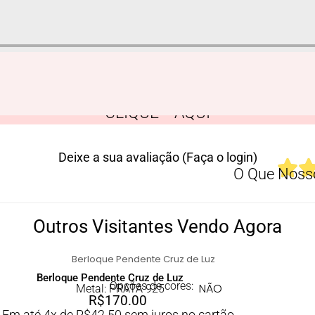
CLIQUE AQUI
Deixe a sua avaliação (Faça o login)
O Que Nosso
Outros Visitantes Vendo Agora
Berloque Pendente Cruz de Luz
Opções de cores:
NÃO
Metal: PRATA 925
R$
170.00
Em até 4x de
R$
42.50
sem juros no cartão