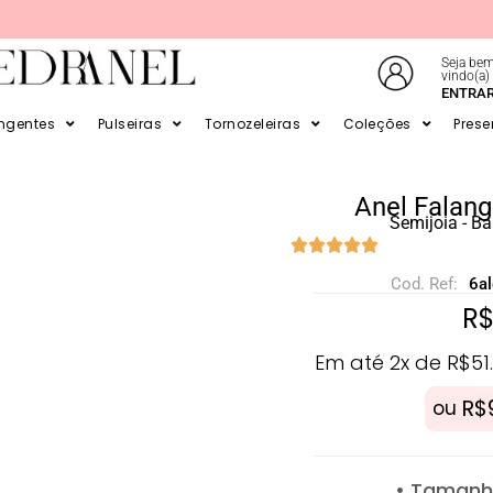
Seja bem
vindo(a)
ENTRA
ATÉ 6X SEM JUROS NO CARTÃO
ingentes
Pulseiras
Tornozeleiras
Coleções
Prese
Anel Falang
Semijoia - B
Cod. Ref:
6a
R
Em até 2x de
R$
51
R$
ou
• Tamanho