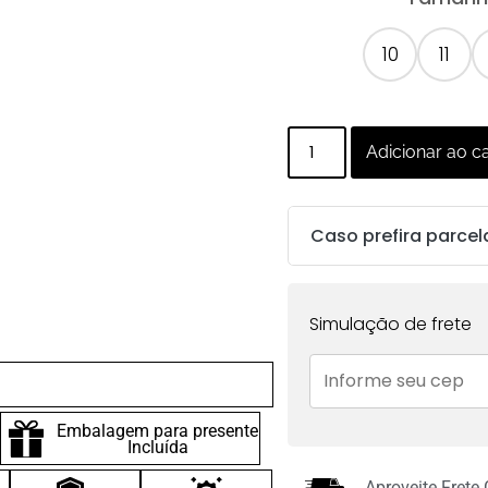
10
11
Adicionar ao c
Caso prefira parcel
Parcelas:
Simulação de frete
1x de
R$
102.00
sem
juros no cartão
Embalagem para presente
2x de
R$
51.00
sem
Incluída
juros no cartão
Aproveite Frete