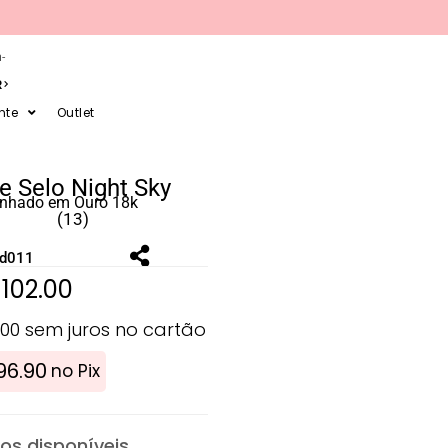
-
R
nte
Outlet
e Selo Night Sky
anhado em Ouro 18k
(13)
ld011
$
102.00
.00
sem juros no cartão
96.90
no Pix
s disponíveis.