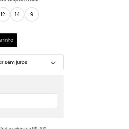
12
14
9
arrinho
ar sem juros
R$
102.00
R$
102.00
 Grátis acima de R$ 700