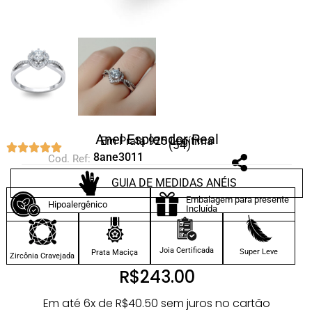
Anel Esplendor Real
Em Prata 925 Legítima
(54)
8ane3011
Cod. Ref:
GUIA DE MEDIDAS ANÉIS
Embalagem para presente
Hipoalergênico
Incluída
Joia Certificada
Super Leve
Prata Maciça
Zircônia Cravejada
R$
243.00
Em até 6x de
R$
40.50
sem juros no cartão