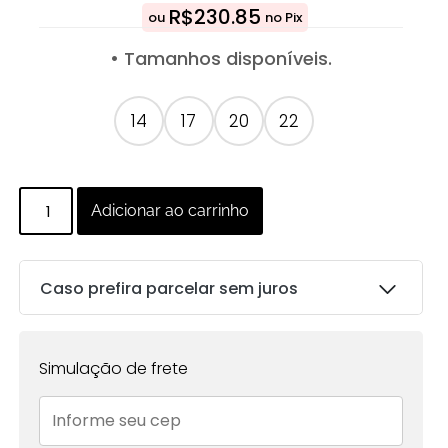
R$
230.85
ou
no Pix
• Tamanhos disponíveis.
14
17
20
22
Adicionar ao carrinho
Caso prefira parcelar sem juros
Parcelas:
Simulação de frete
1x de
R$
243.00
sem
R$
243.00
juros no cartão