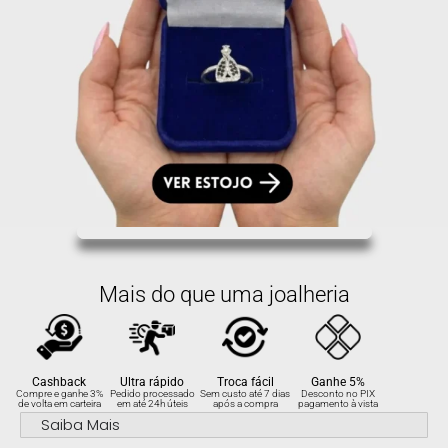
Mais do que uma joalheria
Cashback
Ultra rápido
Troca fácil
Ganhe 5%
Compre e ganhe 3%
Pedido processado
Sem custo até 7 dias
Desconto no PIX
de volta em carteira
em até 24h úteis
após a compra
pagamento à vista
Saiba Mais