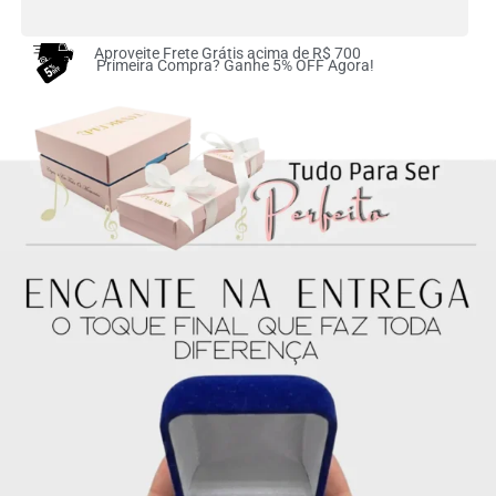
2x de
R$
121.50
sem
R$
243.00
juros no cartão
Aproveite Frete Grátis acima de R$ 700
Primeira Compra? Ganhe 5% OFF Agora!
3x de
R$
81.00
sem
R$
243.00
juros no cartão
4x de
R$
60.75
sem
R$
243.00
juros no cartão
5x de
R$
48.60
sem
R$
243.00
juros no cartão
6x de
R$
40.50
sem
R$
243.00
juros no cartão