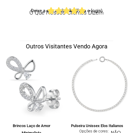
Deixe a sua avaliação (Faça o login)
O Que Nossos Clientes Dizem
Outros Visitantes Vendo Agora
Brincos Laço de Amor
Pulseira Unissex Elos Italianos
Opções de cores:
NÃO
Minimalista