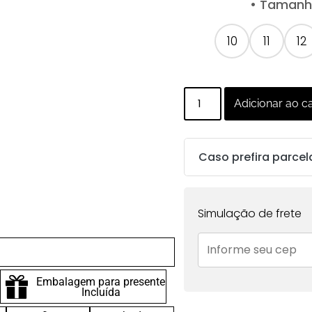
• Tamanho
10
11
12
Adicionar ao c
Caso prefira parcel
Parcelas:
Simulação de frete
1x de
R$
81.00
sem
juros no cartão
Embalagem para presente
2x de
R$
40.50
sem
Incluída
juros no cartão