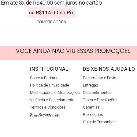
Em até 3x de
R$
40.00
sem juros no cartão
ou
R$
114.00
no Pix
COMPRE AGORA
VOCÊ AINDA NÃO VIU ESSAS PROMOÇÕES
INSTITUCIONAL
DEIXE-NOS AJUDÁ-LO
Sobre a Pedranel
Pagamento e Envio
Política de Privacidade
Entregas
Modificações e Atualizações
Consentimentos
Vigência e Cancelamento
Troca e Devoluções
Termos e Condições
Garantias
Seja Revendedor
Promoções
Gerenciar Cookies​
Guia de Tamanhos