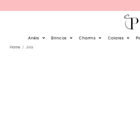
PARCELE SUAS COMPRAS EM 12X 
Anéis
Brincos
Charms
Colares
P
Home
/ Joia