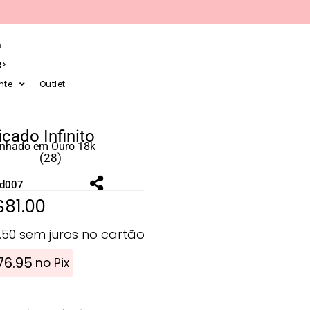
-
R
nte
Outlet
icado Infinito
anhado em Ouro 18k
(28)
ld007
$
81.00
.50
sem juros no cartão
76.95
no Pix