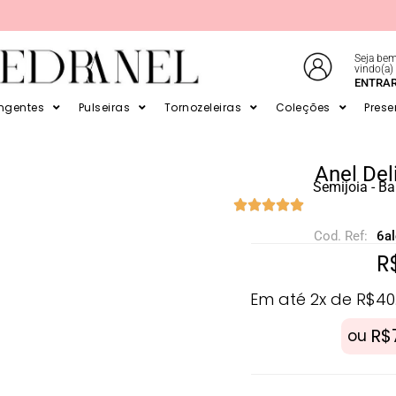
Seja bem
vindo(a)
E EM ATÉ 6X SEM JUROS NO CARTÃO
ENTRA
ingentes
Pulseiras
Tornozeleiras
Coleções
Prese
Anel Del
Semijoia - B
Cod. Ref:
6a
R
Em até 2x de
R$
40
R$
ou