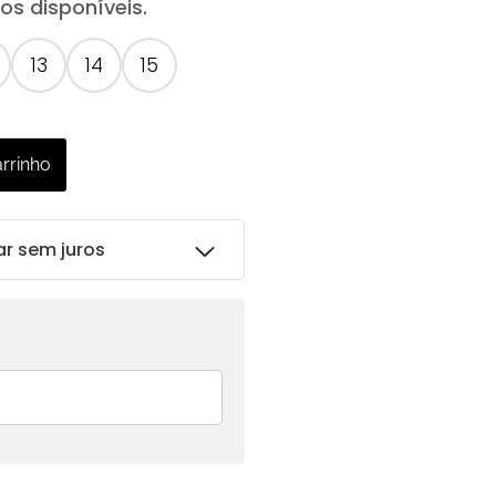
s disponíveis.
13
14
15
arrinho
ar sem juros
R$
81.00
R$
81.00