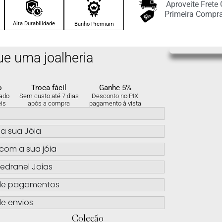
Aproveite Frete
Primeira Compr
Alta Durabilidade
Banho Premium
ue uma joalheria
o
Troca fácil
Ganhe 5%
ado
Sem custo até 7 dias
Desconto no PIX
eis
após a compra
pagamento à vista
s
a sua Jóia
com a sua jóia
edranel Joias
de pagamentos
e envios
Coleção