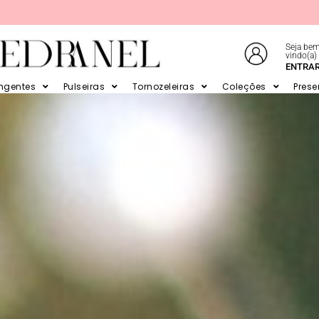
Seja bem
vindo(a)
E EM ATÉ 6X SEM JUROS NO CARTÃO
ENTRA
ingentes
Pulseiras
Tornozeleiras
Coleções
Prese