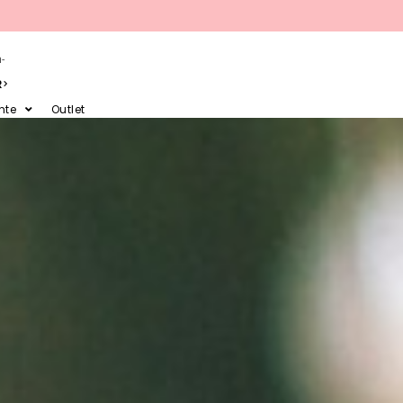
-
R
nte
Outlet