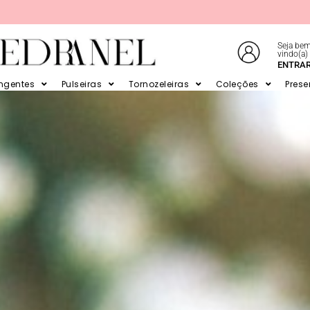
Seja bem
vindo(a)
E EM ATÉ 6X SEM JUROS NO CARTÃO
ENTRA
ingentes
Pulseiras
Tornozeleiras
Coleções
Prese