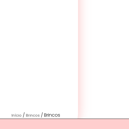
/
/ Brincos
Início
Brincos
Longos