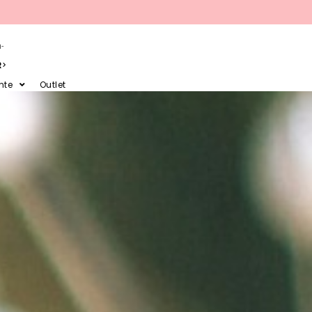
-
R
nte
Outlet