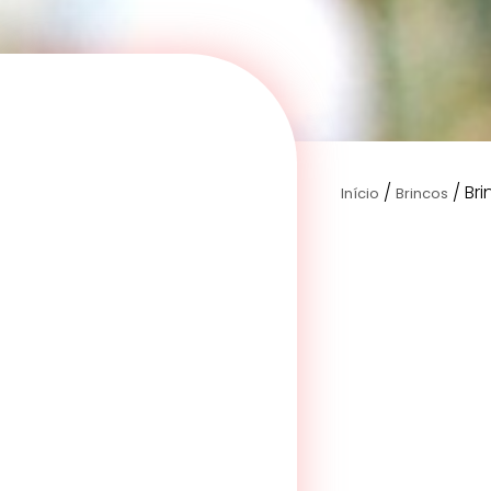
/
/ Br
Início
Brincos