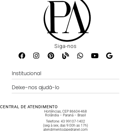
Siga-nos
Institucional
Deixe-nos ajudá-lo
CENTRAL DE ATENDIMENTO
Hortências, CEP 86604-468
Rolândia – Paraná – Brasil
Telefone: 43 99107-1402
(seg à sex, das 9:00h as 17h)
atendimento@pedranel.com