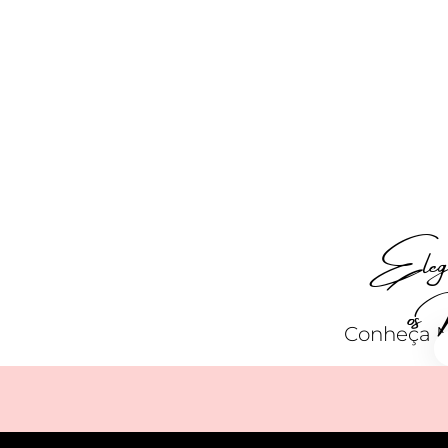
Elegân
os 
Conheça No