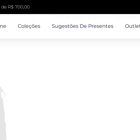
 de R$ 700,00
Procura por algum artigo espec
ine
Coleções
Sugestões De Presentes
Outle