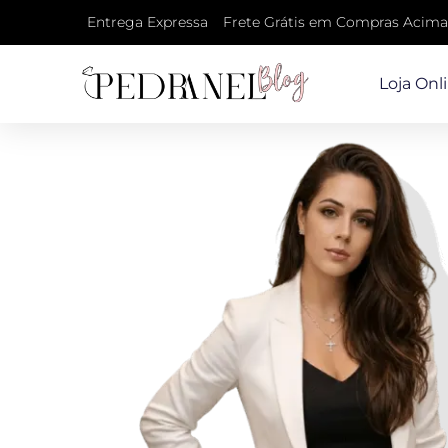
Entrega Expressa
Frete Grátis em Compras Acima
Loja Onl