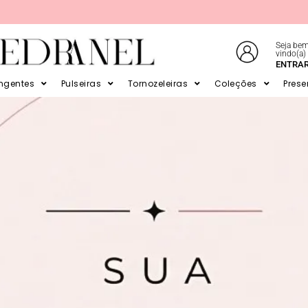
Seja bem
vindo(a)
E EM ATÉ 6X SEM JUROS NO CARTÃO
ENTRA
ingentes
Pulseiras
Tornozeleiras
Coleções
Prese