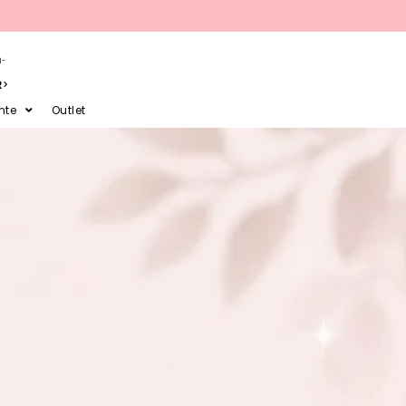
-
R
nte
Outlet