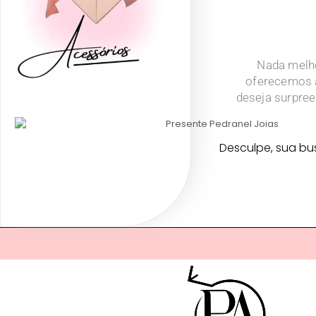
Nada melho
oferecemos a
deseja surpree
Desculpe, sua bu