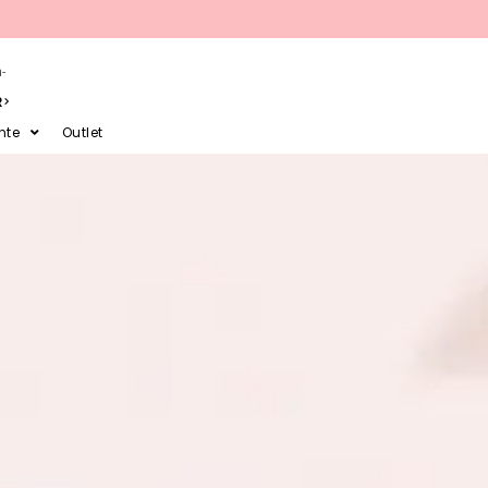
-
R
nte
Outlet