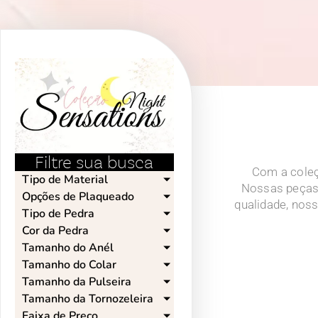
Filtre sua busca
Com a coleçã
Tipo de Material
Nossas peças 
Opções de Plaqueado​
qualidade, noss
Tipo de Pedra​
Cor da Pedra​
Tamanho do Anél​
Tamanho do Colar​
Tamanho da Pulseira​
Tamanho da Tornozeleira​
Faixa de Preço​