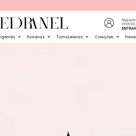
Seja bem
vindo(a)
E EM ATÉ 6X SEM JUROS NO CARTÃO
ENTRA
ingentes
Pulseiras
Tornozeleiras
Coleções
Prese