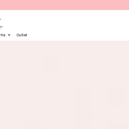
-
R
nte
Outlet