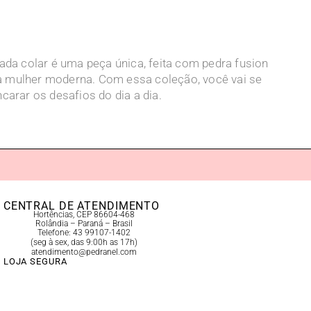
Cada colar é uma peça única, feita com pedra fusion
 da mulher moderna. Com essa coleção, você vai se
carar os desafios do dia a dia.
CENTRAL DE ATENDIMENTO
Hortências, CEP 86604-468
Rolândia – Paraná – Brasil
Telefone: 43 99107-1402
(seg à sex, das 9:00h as 17h)
atendimento@pedranel.com
LOJA SEGURA