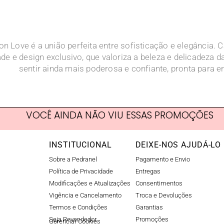
n Love é a união perfeita entre sofisticação e elegância. 
dade e design exclusivo, que valoriza a beleza e delicadeza
sentir ainda mais poderosa e confiante, pronta para en
VOCÊ AINDA NÃO VIU ESSAS PROMOÇÕES
INSTITUCIONAL
DEIXE-NOS AJUDÁ-LO
Sobre a Pedranel
Pagamento e Envio
Política de Privacidade
Entregas
Modificações e Atualizações
Consentimentos
Vigência e Cancelamento
Troca e Devoluções
Termos e Condições
Garantias
Seja Revendedor
Promoções
Gerenciar Cookies​