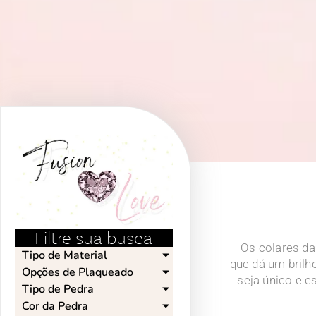
Filtre sua busca
Os colares da
Tipo de Material
que dá um brilh
Opções de Plaqueado​
seja único e e
Tipo de Pedra​
Cor da Pedra​