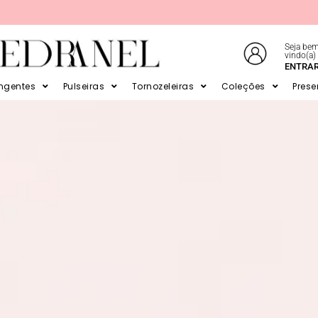
Seja bem
vindo(a)
E EM ATÉ 6X SEM JUROS NO CARTÃO
ENTRA
ingentes
Pulseiras
Tornozeleiras
Coleções
Prese