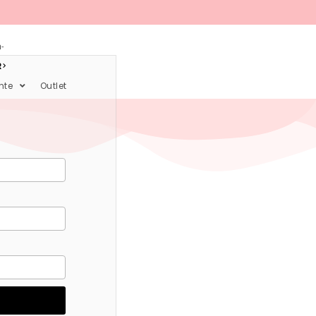
-
R
nte
Outlet
*