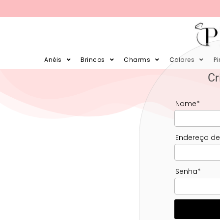
PARCELE SUAS COMPRAS EM 12X 
Anéis
Brincos
Charms
Colares
P
Cr
Nome
*
Endereço de
Senha
*