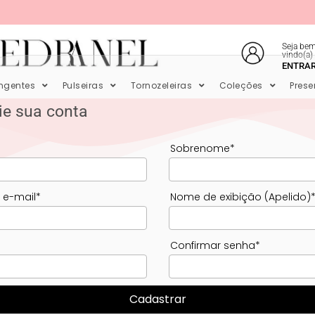
Seja bem
vindo(a)
E EM ATÉ 6X SEM JUROS NO CARTÃO
ENTRA
ingentes
Pulseiras
Tornozeleiras
Coleções
Prese
ie sua conta
Sobrenome
*
 e-mail
*
Nome de exibição (Apelido)
Confirmar senha
*
Cadastrar