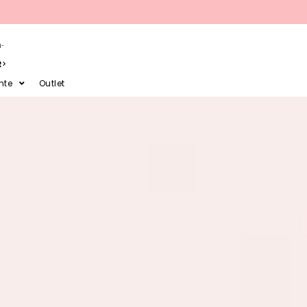
-
R
nte
Outlet