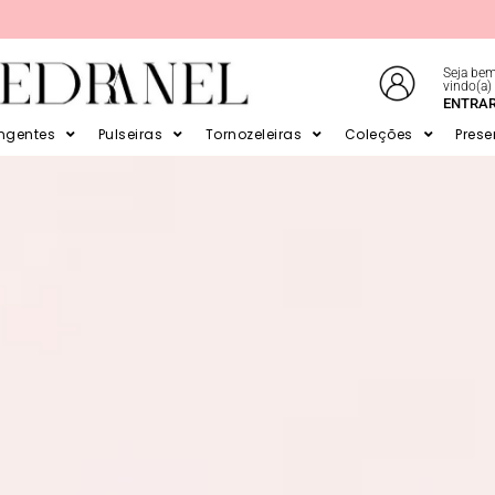
Seja bem
vindo(a)
E EM ATÉ 6X SEM JUROS NO CARTÃO
ENTRA
ingentes
Pulseiras
Tornozeleiras
Coleções
Prese