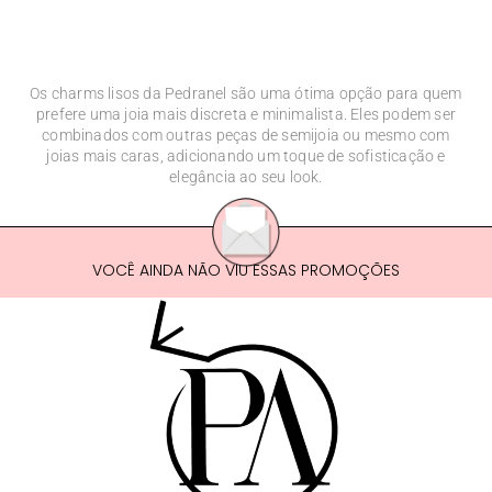
Os charms lisos da Pedranel são uma ótima opção para quem
prefere uma joia mais discreta e minimalista. Eles podem ser
combinados com outras peças de semijoia ou mesmo com
joias mais caras, adicionando um toque de sofisticação e
elegância ao seu look.
VOCÊ AINDA NÃO VIU ESSAS PROMOÇÕES