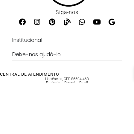
Siga-nos
Institucional
Deixe-nos ajudá-lo
CENTRAL DE ATENDIMENTO
Hortências, CEP 86604-468
Rolândia – Paraná – Brasil
Telefone: 43 99107-1402
(seg à sex, das 9:00h as 17h)
atendimento@pedranel.com
LOJA SEGURA