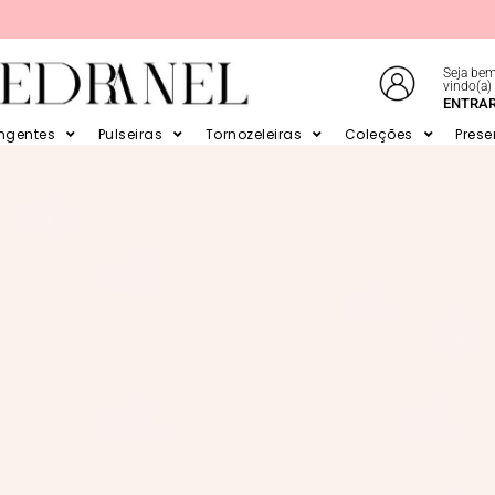
Seja bem
vindo(a)
E EM ATÉ 6X SEM JUROS NO CARTÃO
ENTRA
ingentes
Pulseiras
Tornozeleiras
Coleções
Prese