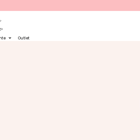
-
R
nte
Outlet