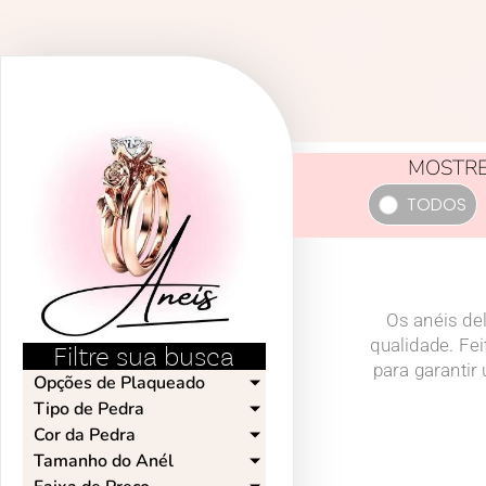
MOSTRE
TODOS
Os anéis de
qualidade. Fe
Filtre sua busca
para garantir
Opções de Plaqueado​
Tipo de Pedra​
Cor da Pedra​
Tamanho do Anél​