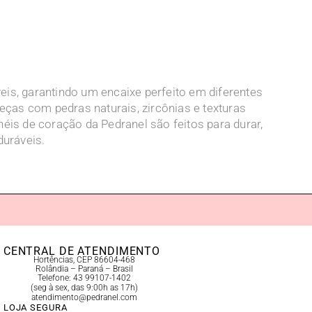
veis, garantindo um encaixe perfeito em diferentes
ças com pedras naturais, zircônias e texturas
éis de coração da Pedranel são feitos para durar,
uráveis.
CENTRAL DE ATENDIMENTO
Hortências, CEP 86604-468
Rolândia – Paraná – Brasil
Telefone: 43 99107-1402
(seg à sex, das 9:00h as 17h)
atendimento@pedranel.com
LOJA SEGURA