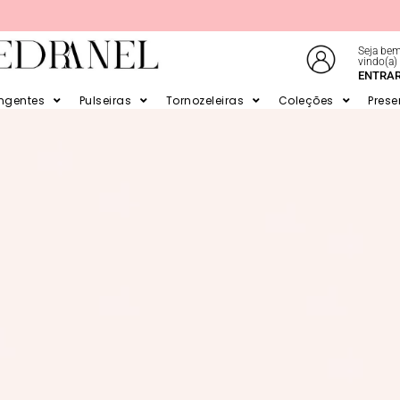
Seja bem
vindo(a)
ENTRA
ATÉ 6X SEM JUROS NO CARTÃO
ingentes
Pulseiras
Tornozeleiras
Coleções
Prese