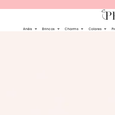
PARCELE SUAS COMPRAS EM 12X E EM 
Anéis
Brincos
Charms
Colares
P