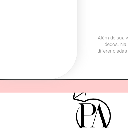
Além de sua v
dedos. Na 
diferenciadas