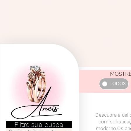
MOSTRE
TODOS
Descubra a deli
com sofistica
Filtre sua busca
moderno.Os ané