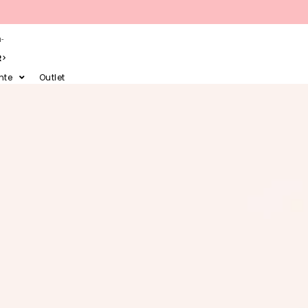
-
R
nte
Outlet